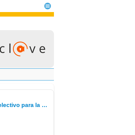
Resolución de la D.G. del CHUC, por lo que se convoca proceso selectivo para la constitución urgente de las Listas de Empleo Supletoria/s.- FEA Geriatría.