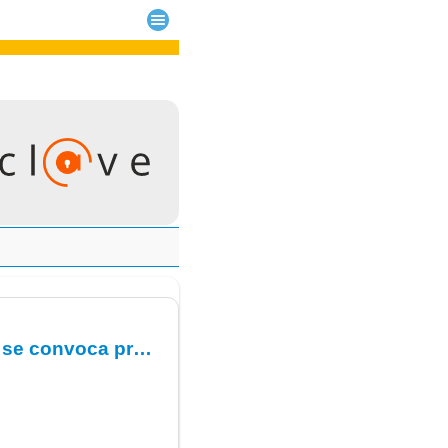
Resolución de la D.G.del C.H.U. Insular-Materno Infantil, por lo que se convoca proceso selectivo para la constitución urgente de las Listas de Empleo Supletoria/s.- Terapeuta Ocupacional.