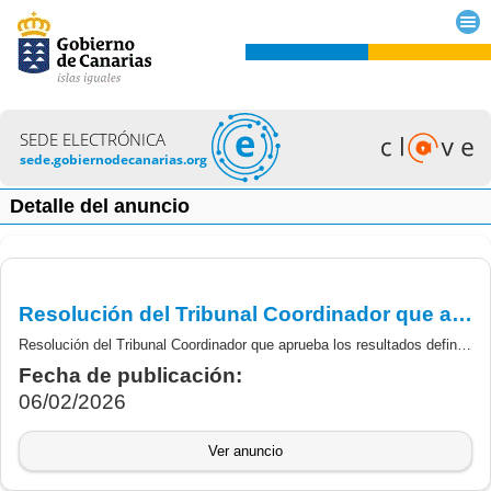
SEDE ELECTRÓNICA
sede.gobiernodecanarias.org
Detalle del anuncio
Resolución del Tribunal Coordinador que aprueba los resultados definitivos de la fase de Concurso de Estabilización (Concurso de Méritos) de personal laboral, categoría de TTS-Licenciada/o en Biología.
Resolución del Tribunal Coordinador que aprueba los resultados definitivos de la fase de Concurso del proceso selectivo excepcional de Estabilización del empleo temporal de larga duración (Concurso de Méritos) de personal laboral, categoría de Técnica/o Titulada/o Superior-Licenciada/o en Biología.
Fecha de publicación:
06/02/2026
Ver anuncio