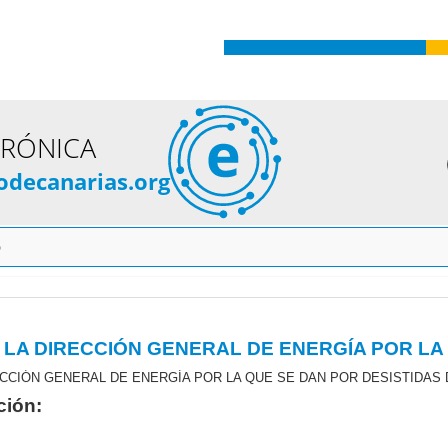
TRÓNICA
odecanarias.org
o
ción: