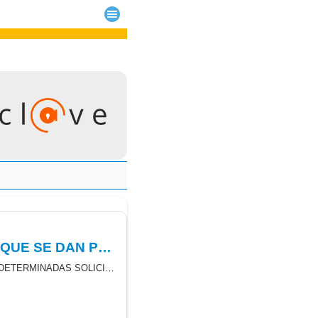
RESOLUCIÓN DE LA DIRECCIÓN GENERAL DE ENERGÍA POR LA QUE SE DAN POR DESISTIDAS DETERMINADAS SOLICITUDES DE LA SUBVENCION PARA LA CREACIÓN Y EL FUNCIONAMIENTO DE COMUNIDADES ENERGÉTICAS
RESOLUCIÓN DE LA DIRECCIÓN GENERAL DE ENERGÍA POR LA QUE SE DAN POR DESISTIDAS DETERMINADAS SOLICITUDES Y SE DECLARAN CONCLUSOS LOS PROCEDIMIENTOS DERIVADOS DE LA ORDEN 197/2024 DE 26 DE AGOSTO DEL CONSEJERO DE TRANSICIÓN ECOLÓGICA Y ENERGÍA, POR LA QUE SE ESTABLECEN LAS BASES REGULADORAS Y LA CONVOCATORIA DE SUBVENCIONES EN RÉGIMEN DE CONCURRENCIA NO COMPETITIVA PARA LA CREACIÓN Y EL FUNCIONAMIENTO DE COMUNIDADES ENERGÉTICAS, EN EL MARCO DE LA ESTRATEGIA DE ENERGÍA SOSTENIBLE EN LAS ISLAS CANARIAS (PROGRAMA 2, LÍNEA 2, CON CARGO AL INSTRUMENTO DE FINANCIACIÓN EUROPEO FONDOS “NEXT GENERATION EU”, EN EL MARCO DEL PLAN DE RECUPERACIÓN, TRANSFORMACIÓN Y RESILIENCIA (COMPONENTE 7, INVERSIÓN 2).