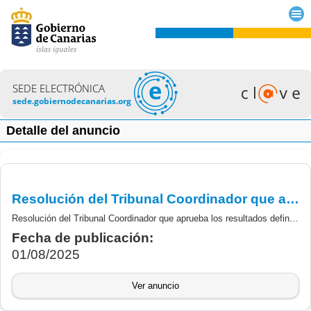
SEDE ELECTRÓNICA
sede.gobiernodecanarias.org
Detalle del anuncio
Resolución del Tribunal Coordinador que aprueba los resultados definitivos de la fase de Concurso de Estabilización (Concurso de Méritos) de personal estatutario, categoría de FEA Pediatría y sus Áreas Específicas.
Resolución del Tribunal Coordinador que aprueba los resultados definitivos de la fase de Concurso del proceso selectivo excepcional de Estabilización del empleo temporal de larga duración (Concurso de Méritos) de personal estatutario, categoría de FEA Pediatría y sus Áreas Específicas.
Fecha de publicación:
01/08/2025
Ver anuncio