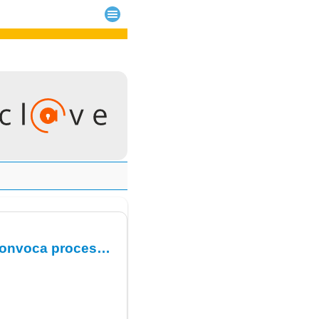
Resolución G.S.S.del Área de Salud de La Gomera, por lo que se convoca proceso selectivo para la constitución urgente de las Listas de Empleo Supletoria/s.- Celador/a.