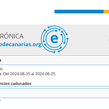
TRÓNICA
odecanarias.org
s
ín
n:
Del 2024-06-25 al 2024-06-25
uncios caducados
o