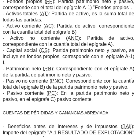
- Fondos propios (
FP
): Partida patrimonio neto y pasivo,
corresponde con el total del epígrafe A-1) "Fondos propios".
- Activos totales (
AT
): Partida de activo, es la suma total de
todas las partidas.
- Activo corriente (
AC
): Partida de activo, correspondiente
con la cuantía total del epígrafe B)
- Activo no corriente (
ANC
): Partida de activo,
correspondiente con la cuantía total del epígrafe A).
- Capital social (
CS
): Partida patrimonio neto y pasivo, se
incluye en fondos propios, corresponde con el epígrafe A-1)
I.
- Patrimonio neto (
PN
): Correspondiente con el epígrafe A)
de la partida de patrimonio neto y pasivo.
- Pasivo no corriente (
PNC
): Correspondiente con la cuantía
total del epígrafe B) de la partida patrimonio neto y pasivo.
- Pasivo corriente (
PC
): En la partida patrimonio neto y
pasivo, en el epígrafe C) pasivo corriente.
CUENTAS DE PÉRIDIDAS Y GANANCIAS ABREVIADA
- Beneficios antes de intereses y de impuestos (
BAII
):
Importe del epígrafe "A.1 RESULTADO DE EXPLOTACION"