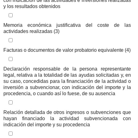
con indicación de las actividades e inversiones realizadas
y los resultados obtenidos
Iteración de iterador: Listado de documentos a aportar
Memoria económica justificativa del coste de las
actividades realizadas (3)
Iteración de iterador: Listado de documentos a aportar
Facturas o documentos de valor probatorio equivalente (4)
Iteración de iterador: Listado de documentos a aportar
Declaración responsable de la persona representante
legal, relativa a la totalidad de las ayudas solicitadas y, en
su caso, concedidas para la financiación de la actividad o
inversión a subvencionar, con indicación del importe y la
procedencia, o cuando así lo fuese, de su ausencia
Iteración de iterador: Listado de documentos a aportar
Relación detallada de otros ingresos o subvenciones que
hayan financiado la actividad subvencionada con
indicación del importe y su procedencia