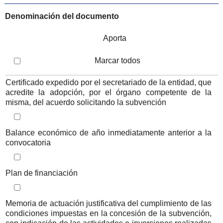
Denominación del documento
Aporta
Marcar todos
Iteración de iterador: Listado de documentos a aportar
Certificado expedido por el secretariado de la entidad, que
acredite la adopción, por el órgano competente de la
misma, del acuerdo solicitando la subvención
Iteración de iterador: Listado de documentos a aportar
Balance económico de año inmediatamente anterior a la
convocatoria
Iteración de iterador: Listado de documentos a aportar
Plan de financiación
Iteración de iterador: Listado de documentos a aportar
Memoria de actuación justificativa del cumplimiento de las
condiciones impuestas en la concesión de la subvención,