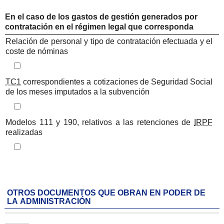
En el caso de los gastos de gestión generados por
contratación en el régimen legal que corresponda
Iteración de iterador: Listado de documentos a aportar
Relación de personal y tipo de contratación efectuada y el
coste de nóminas
Iteración de iterador: Listado de documentos a aportar
TC1
correspondientes a cotizaciones de Seguridad Social
de los meses imputados a la subvención
Iteración de iterador: Listado de documentos a aportar
Modelos 111 y 190, relativos a las retenciones de
IRPF
realizadas
OTROS DOCUMENTOS QUE OBRAN EN PODER DE
LA ADMINISTRACIÓN