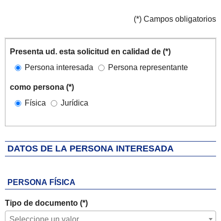
(*) Campos obligatorios
Solicitante
Iteración de iterador: Solicitantes
Presenta ud. esta solicitud en calidad de (*)
Persona interesada
Persona representante
como persona (*)
Física
Jurídica
DATOS DE LA PERSONA INTERESADA
PERSONA FÍSICA
Tipo de documento (*)
Seleccione un valor...