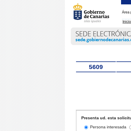
Área 
Inicio
Título
5609
Iteración de iterador
Solicitante
Presenta ud. esta solicit
Persona interesada