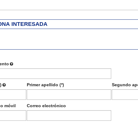
ONA INTERESADA
ento
)
Primer apellido (*)
Segundo ape
no móvil
Correo electrónico