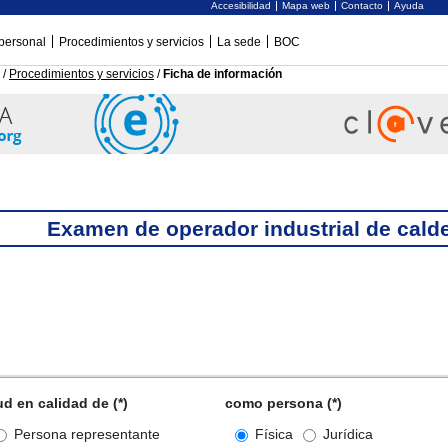
Accesibilidad
Mapa web
Contacto
Ayuda
personal
Procedimientos y servicios
La sede
BOC
/
Procedimientos y servicios
/
Ficha de información
Examen de operador industrial de cald
: Solicitantes
ud en calidad de (*)
como persona (*)
Persona representante
Física
Jurídica