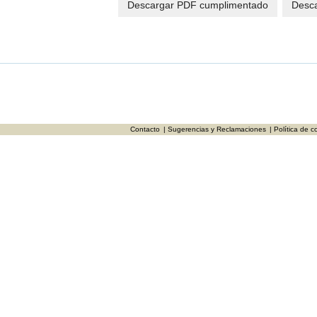
Descargar PDF cumplimentado
Desca
Contacto
| Sugerencias y Reclamaciones
| Política de c