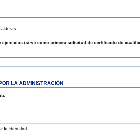
calderas
 ejercicios (sirve como primera solicitud de certificado de cualifi
POR LA ADMINISTRACIÓN
nto
tado de documentos consultables
e la identidad