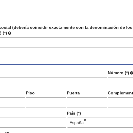
ocial (debería coincidir exactamente con la denominación de los 
 (*)
Número (*)
Piso
Puerta
Complemento
País (*)
×
España