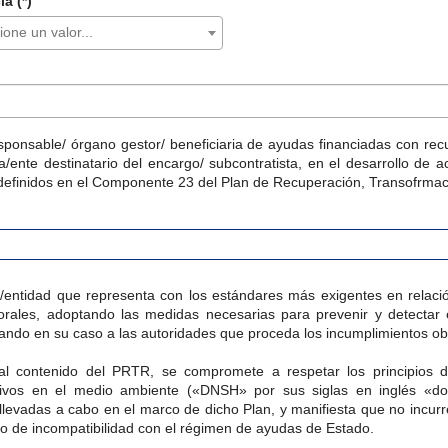
ia (*)
ione un valor...
sponsable/ órgano gestor/ beneficiaria de ayudas financiadas con re
a/ente destinatario del encargo/ subcontratista, en el desarrollo de 
 definidos en el Componente 23 del Plan de Recuperación, Transofrmaci
/entidad que representa con los estándares más exigentes en relació
orales, adoptando las medidas necesarias para prevenir y detectar e
icando en su caso a las autoridades que proceda los incumplimientos o
al contenido del PRTR, se compromete a respetar los principios d
ativos en el medio ambiente («DNSH» por sus siglas en inglés «do
llevadas a cabo en el marco de dicho Plan, y manifiesta que no incurr
go de incompatibilidad con el régimen de ayudas de Estado.