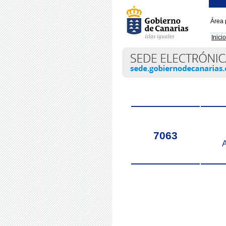
Área 
Inicio
Título
7063