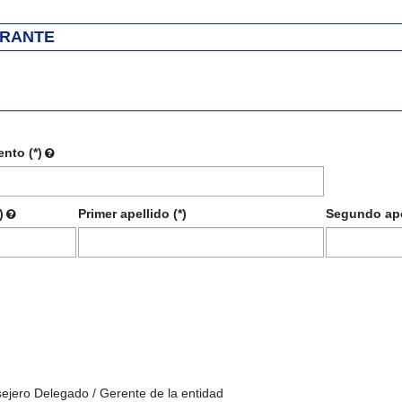
ARANTE
nto (*)
)
Primer apellido (*)
Segundo ape
sejero Delegado / Gerente de la entidad