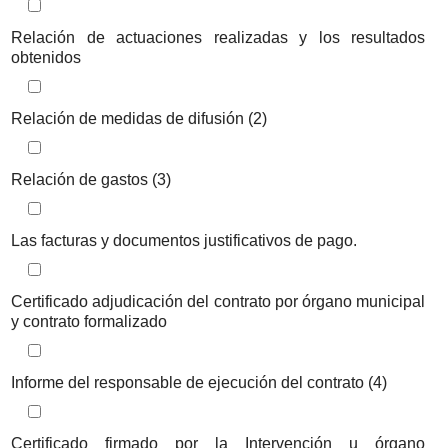
Iteración de iterador: Listado de documentos a aportar
Relación de actuaciones realizadas y los resultados
obtenidos
Iteración de iterador: Listado de documentos a aportar
Relación de medidas de difusión (2)
Iteración de iterador: Listado de documentos a aportar
Relación de gastos (3)
Iteración de iterador: Listado de documentos a aportar
Las facturas y documentos justificativos de pago.
Iteración de iterador: Listado de documentos a aportar
Certificado adjudicación del contrato por órgano municipal
y contrato formalizado
Iteración de iterador: Listado de documentos a aportar
Informe del responsable de ejecución del contrato (4)
Iteración de iterador: Listado de documentos a aportar
Certificado firmado por la Intervención u órgano