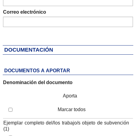
Correo electrónico
DOCUMENTACIÓN
DOCUMENTOS A APORTAR
Denominación del documento
Aporta
Marcar todos
Iteración de iterador: Listado de documentos a aportar
Ejemplar completo del/los trabajo/s objeto de subvención
(1)