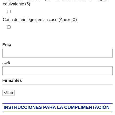
equivalente (5)
Iteración de iterador: Listado de documentos a aportar
Carta de reintegro, en su caso (Anexo X)
En
, a
Firmantes
Añadir
INSTRUCCIONES PARA LA CUMPLIMENTACIÓN