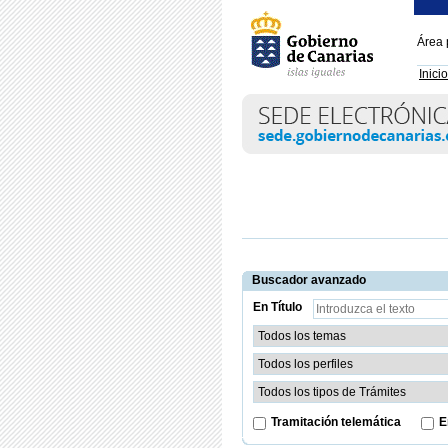
Área 
Inicio
Buscador avanzado
En Título
Tramitación telemática
E