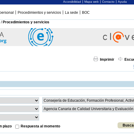
Accesibilidad
Mapa web
Contacto
Ayuda
personal
Procedimientos y servicios
La sede
BOC
/
Procedimientos y servicios
Imprimir
Escu
n plazo
Respuesta al momento