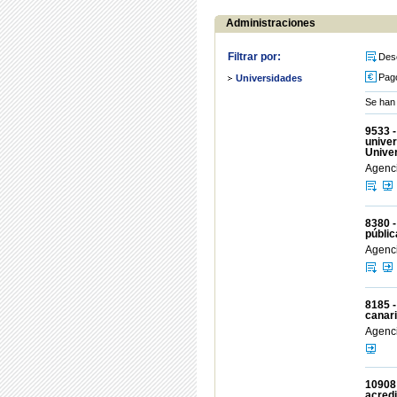
Administraciones
Filtrar por:
Des
Pag
Universidades
Se han 
9533 -
univer
Unive
Agenci
8380 -
públic
Agenci
8185 -
canari
Agenci
10908 
acredi