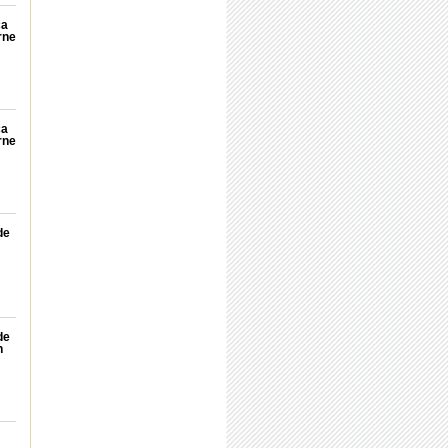
ca
rne
ca
rne
de
de
n