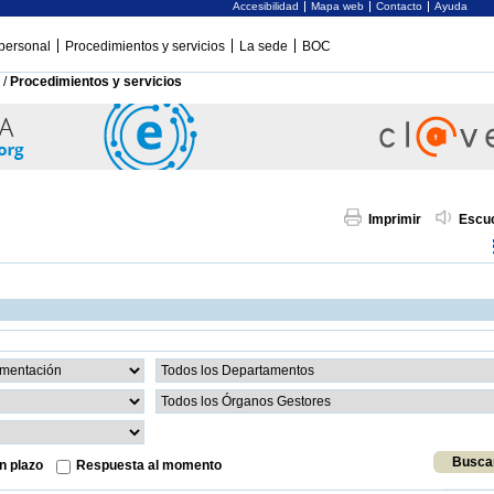
Accesibilidad
Mapa web
Contacto
Ayuda
personal
Procedimientos y servicios
La sede
BOC
/
Procedimientos y servicios
Imprimir
Escu
n plazo
Respuesta al momento