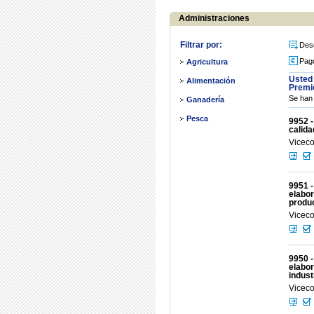
Administraciones
Filtrar por:
Des
Pag
Agricultura
Usted 
Alimentación
Premi
Se han 
Ganadería
Pesca
9952 -
calida
Viceco
9951 -
elabor
produc
Viceco
9950 -
elabor
indust
Viceco