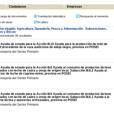
Ciudadanos
Empresas
carga de documentos
Tramitación telemática
Respuesta al momento
o de tasas
En plazo
ha elegido: Agricultura, Ganadería, Pesca y Alimentación - Subvenciones,
os y Becas
encontrado 39 resultados.
 Ayuda de estado para la Acción III.10 Ayuda para la producción de miel de
d procedente de la raza autóctona de abeja negra, prevista en POSEI
nsejería del Sector Primario
 Ayuda de estado para la Acción III.6 Ayuda al consumo de productos lácteos
ados con leche de cabra y oveja de origen local. Subacción III.6.2 Ayuda al
tor de leche de caprino-ovino, prevista en POSEI
nsejería del Sector Primario
 Ayuda de estado para la Acción III.6 Ayuda al consumo de productos lácteos
ados con leche de cabra y oveja de origen local. Subacción III.6.1 Ayuda a la
ria láctea y queserías artesanales, prevista en POSEI
nsejería del Sector Primario