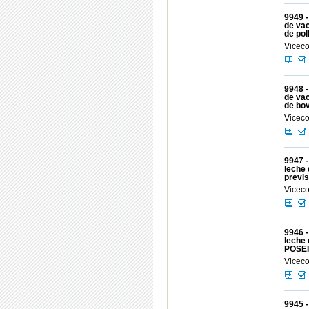
9949 -
de vac
de pol
Viceco
9948 -
de vac
de bov
Viceco
9947 -
leche 
previ
Viceco
9946 -
leche 
POSEI
Viceco
9945 -