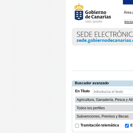
Área 
Inicio
Buscador avanzado
En Título
Tramitación telemática
E