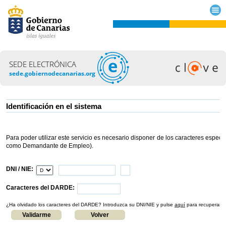
SEDE ELECTRÓNICA
sede.gobiernodecanarias.org