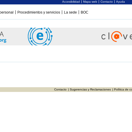
Accesibilidad
Mapa web
Contacto
Ayuda
personal
Procedimientos y servicios
La sede
BOC
Contacto
| Sugerencias y Reclamaciones
| Política de c