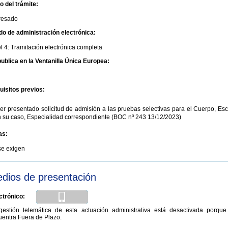
io del trámite:
eresado
do de administración electrónica:
l 4: Tramitación electrónica completa
ublica en la Ventanilla Única Europea:
uisitos previos:
r presentado solicitud de admisión a las pruebas selectivas para el Cuerpo, Esc
n su caso, Especialidad correspondiente (BOC nº 243 13/12/2023)
as:
se exigen
dios de presentación
ctrónico:
gestión telemática de esta actuación administrativa está desactivada porque
uentra Fuera de Plazo.