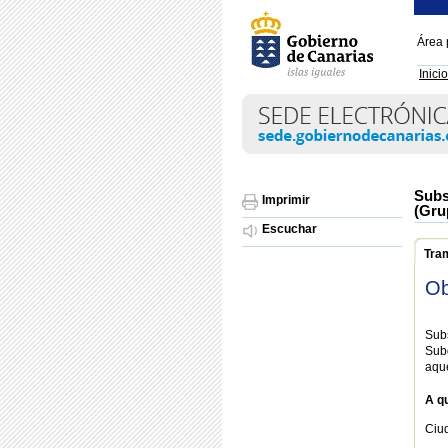
Área 
Inicio
Subs
Imprimir
(Gru
Escuchar
Tra
Ob
Sub
Sub
aque
A qu
Ciu