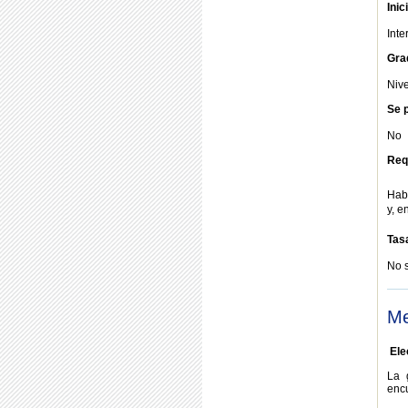
Inic
Int
Gra
Nive
Se p
No
Req
Habe
y, e
Tas
No 
Me
Ele
La 
enc