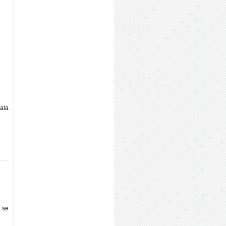
ala
 se