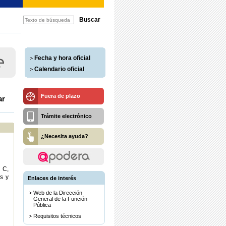
Fecha y hora oficial
Calendario oficial
Fuera de plazo
ar
Trámite electrónico
¿Necesita ayuda?
 C,
s y
Enlaces de interés
Web de la Dirección
General de la Función
Pública
Requisitos técnicos