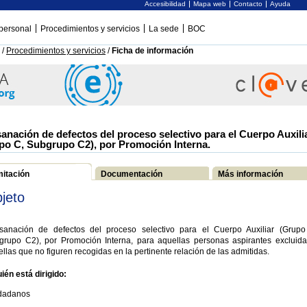
Accesibilidad
Mapa web
Contacto
Ayuda
personal
Procedimientos y servicios
La sede
BOC
/
Procedimientos y servicios
/
Ficha de información
anación de defectos del proceso selectivo para el Cuerpo Auxili
po C, Subgrupo C2), por Promoción Interna.
mitación
Documentación
Más información
jeto
sanación de defectos del proceso selectivo para el Cuerpo Auxiliar (Grupo
grupo C2), por Promoción Interna, para aquellas personas aspirantes excluida
llas que no figuren recogidas en la pertinente relación de las admitidas.
ién está dirigido:
dadanos