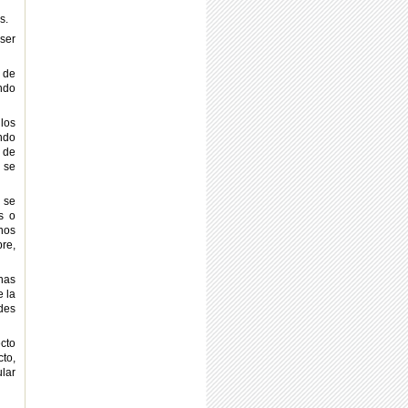
s.
 ser
 de
ndo
los
ndo
 de
e se
 se
s o
nos
re,
nas
e la
des
ecto
cto,
ular