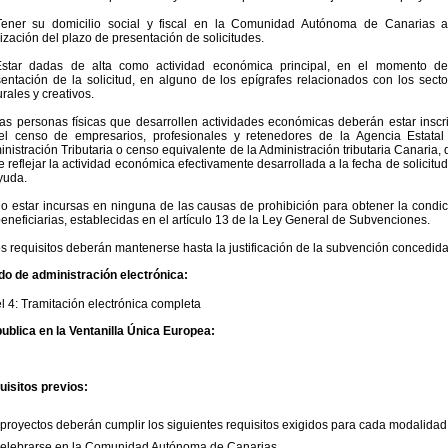
Tener su domicilio social y fiscal en la Comunidad Autónoma de Canarias a
lización del plazo de presentación de solicitudes.
Estar dadas de alta como actividad económica principal, en el momento de
entación de la solicitud, en alguno de los epígrafes relacionados con los secto
urales y creativos.
as personas físicas que desarrollen actividades económicas deberán estar inscri
el censo de empresarios, profesionales y retenedores de la Agencia Estatal
nistración Tributaria o censo equivalente de la Administración tributaria Canaria,
 reflejar la actividad económica efectivamente desarrollada a la fecha de solicitu
yuda.
o estar incursas en ninguna de las causas de prohibición para obtener la condic
eneficiarias, establecidas en el artículo 13 de la Ley General de Subvenciones.
s requisitos deberán mantenerse hasta la justificación de la subvención concedida
do de administración electrónica:
l 4: Tramitación electrónica completa
ublica en la Ventanilla Única Europea:
uisitos previos:
proyectos deberán cumplir los siguientes requisitos exigidos para cada modalidad
Celebrarse en la Comunidad Autónoma de Canarias.