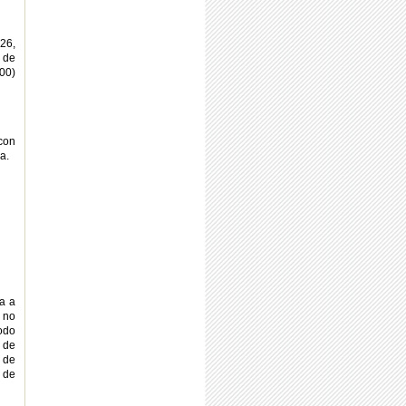
26,
1 de
00)
con
a.
da a
 no
todo
 de
 de
 de