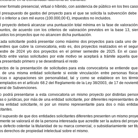
ener formato presencial, virtual o híbrido, con asistencia de público en los tres caso
l presupuesto de gastos del proyecto para el que se solicita la subvención debe
l o inferior a cien mil euros (100.000,00 €), impuestos no incluidos.
l proyecto deberá alcanzar una puntuación total mínima en la fase de valoración
untos, de acuerdo con los criterios de valoración previstos en la base 13, sie
uidos los proyectos que no alcancen dicha puntuación.
Cada solicitante podrá presentar como máximo dos proyectos para cada uno de 
estres que cubre la convocatoria, esto es, dos proyectos realizados en el segu
estre de 2024 y/o dos proyectos en el primer semestre de 2025. En el caso
licto entre varias solicitudes por este motivo se aceptará a trámite aquella qu
 presentado primero y se desestimará el resto
ectos de la presentación de solicitudes para esta convocatoria se entiende que
a de una misma entidad solicitante si existe vinculación entre personas física
ídicas o agrupaciones sin personalidad, tal y como se establece en los térmi
emplados en el artículo 68.2 del Reglamento de la Ley 38/2003, de 17 de noviemb
eral de Subvenciones.
No podrá presentarse a esta convocatoria un mismo proyecto por distintas perso
cas o jurídicas, por más de una entidad solicitante, por diferentes representantes d
ma entidad solicitante, ni por un mismo representante para dos o más entida
citantes.
l supuesto de que dos entidades solicitantes diferentes presenten un mismo proy
mente se valorará el de la persona interesada que acredite ser la autora del proye
u defecto ostentar la titularidad de su marca comercial, o subsidiariamiente ser tit
os derechos de propiedad intelectual sobre el mismo.