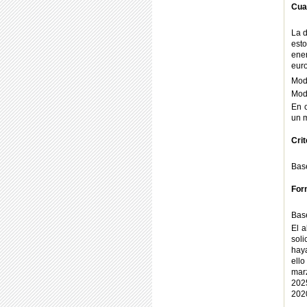
Cua
La d
esto
ene
euro
Mod
Mod
En 
un m
Cri
Bas
For
Bas
El a
sol
haya
ello
mar
202
202