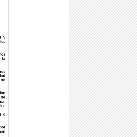
s y
los
tos
 la
res
dad
 de
ción
 de
ia,
ales
as o
 por
ión
.