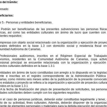
io del trámite:
eresado
ficiarios:
 5.- Personas y entidades beneficiarias.
. Podrán ser beneficiarias de las presentes subvenciones las personas física
ídicas, así como las entidades culturales sin ánimo de lucro que cuenten con 
ientes requisitos:
mpresas con objeto social relacionado con la organización y ejecución de proyec
turales definidos en la base 1.3 con domicilio social y residencia fiscal en
unidad Autónoma de Canarias.
Profesionales autónomos, inscritos en el Régimen Especial de Trabajado
ónomos, residentes en la Comunidad Autónoma de Canarias, cuya activi
fesional principal se encuentre relacionada con la organización y ejecución
ectos culturales definidos en la base 1.3.1
ntidades sin ánimo de lucro constituidas con arreglo a lo dispuesto en la legisla
ente e inscritas en el registro correspondiente de la Administración Pública
rias, como mínimo seis meses antes de la publicación de la presente convocator
s estatutos y proyecto se refiera a la organización y ejecución de proyectos cultur
nidos en la base 1.3.1
 A la fecha de finalización del plazo de presentación de solicitudes, las person
dades solicitantes deben cumplir con los siguientes requisitos:
n el caso de personas jurídicas, deberán estar constituidas legalmente y tener,
to de su actividad, fines culturales. Además, deberán disponer de la organizac
ciente de elementos personales y materiales para la debida ejecución del proyecto