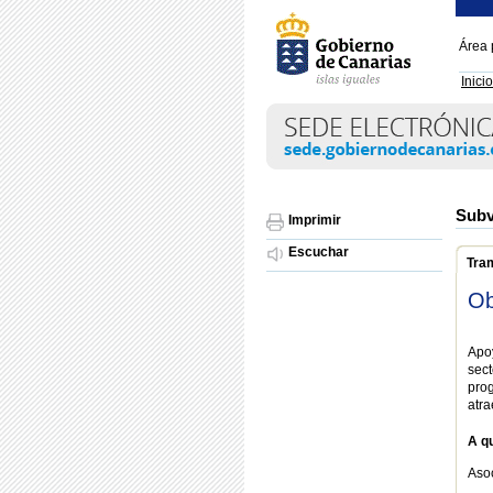
Área 
Inicio
Subv
Imprimir
Escuchar
Tra
Ob
Apoy
sect
pro
atra
A qu
Aso