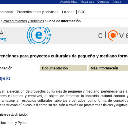
Accesibilidad
Mapa web
Contacto
Ayuda
personal
Procedimientos y servicios
La sede
BOC
/
Procedimientos y servicios
/
Ficha de información
enciones para proyectos culturales de pequeño y mediano form
mitación
Documentación
Más información
jeto
ar la ejecución de proyectos culturales de pequeño y mediano, pertenecientes a 
ores culturales y creativos, al objeto de fomentar la industria cultural canaria 
gramación en espacios culturales, abiertos y cerrados, como forma de consolida
er a nuevos públicos, así como su difusión a través de plataformas físicas y digitale
ién está dirigido:
ciaciones y Pymes