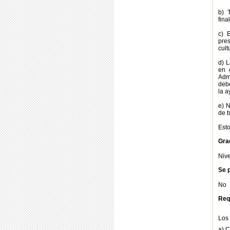
b) 
fina
c) 
pres
cult
d) L
en 
Admi
debe
la a
e) N
de b
Esto
Gra
Nive
Se p
No
Req
Los 
a) 