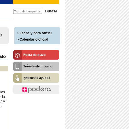
Fecha y hora oficial
Calendario oficial
Fuera de plazo
ato
Trámite electrónico
¿Necesita ayuda?
los
y la
r y
s