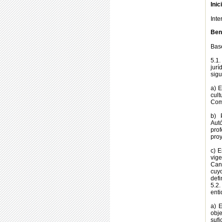
Inic
Int
Bene
Base
5.1
jur
sigu
a) E
cul
Com
b) 
Aut
pro
proy
c) E
vig
Cana
cuyo
defi
5.2.
enti
a) E
obje
sufi