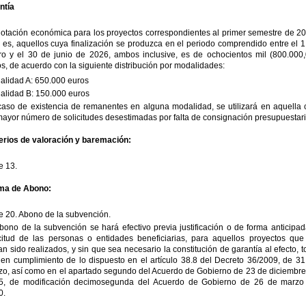
ntía
otación económica para los proyectos correspondientes al primer semestre de 20
 es, aquellos cuya finalización se produzca en el periodo comprendido entre el 
ro y el 30 de junio de 2026, ambos inclusive, es de ochocientos mil (800.000,
s, de acuerdo con la siguiente distribución por modalidades:
alidad A: 650.000 euros
alidad B: 150.000 euros
caso de existencia de remanentes en alguna modalidad, se utilizará en aquella 
ayor número de solicitudes desestimadas por falta de consignación presupuestari
terios de valoración y baremación:
e 13.
ma de Abono:
e 20. Abono de la subvención.
bono de la subvención se hará efectivo previa justificación o de forma anticipa
icitud de las personas o entidades beneficiarias, para aquellos proyectos que
n sido realizados, y sin que sea necesario la constitución de garantía al efecto, 
 en cumplimiento de lo dispuesto en el artículo 38.8 del Decreto 36/2009, de 31
zo, así como en el apartado segundo del Acuerdo de Gobierno de 23 de diciembre
5, de modificación decimosegunda del Acuerdo de Gobierno de 26 de marzo
0.