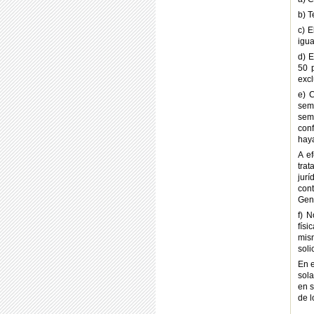
b) T
c) E
igua
d) E
50 p
excl
e) 
sem
sem
conf
haya
A ef
trat
jur
cont
Gen
f) 
físi
mis
soli
En e
sola
en s
de l