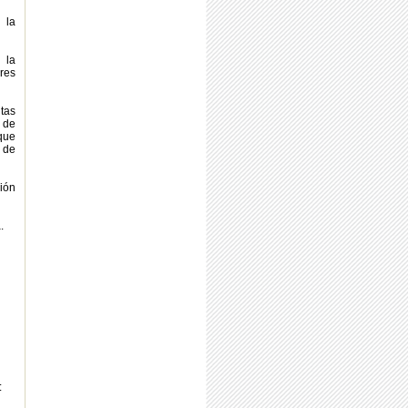
 la
 la
res
tas
 de
 que
d de
ión
.
: