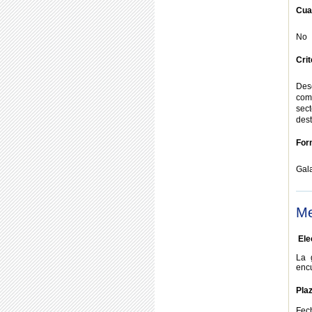
Cua
No
Cri
Des
com
sect
dest
For
Gala
Me
Ele
La 
enc
Pla
Fech