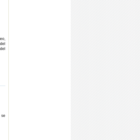
eo,
del
 del
 se