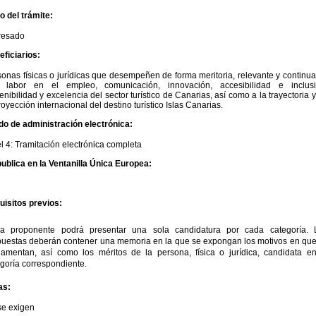
io del trámite:
eresado
ficiarios:
onas físicas o jurídicas que desempeñen de forma meritoria, relevante y continu
 labor en el empleo, comunicación, innovación, accesibilidad e inclusi
enibilidad y excelencia del sector turístico de Canarias, así como a la trayectoria 
royección internacional del destino turístico Islas Canarias.
do de administración electrónica:
l 4: Tramitación electrónica completa
ublica en la Ventanilla Única Europea:
uisitos previos:
a proponente podrá presentar una sola candidatura por cada categoría. 
puestas deberán contener una memoria en la que se expongan los motivos en que
damentan, así como los méritos de la persona, física o jurídica, candidata en
goría correspondiente.
as:
se exigen