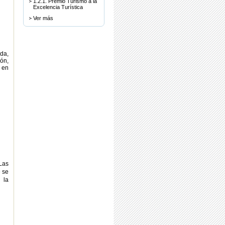
1.2.1. Premio Turismo a la
Excelencia Turística
Ver más
ada,
ón,
y en
Las
 se
 la