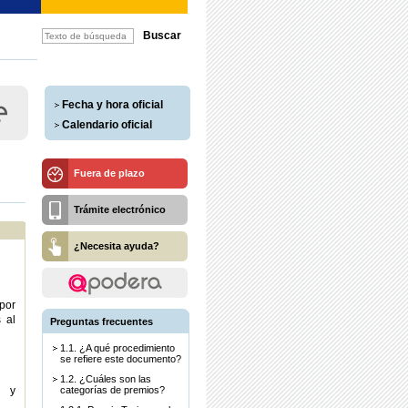
Fecha y hora oficial
Calendario oficial
Fuera de plazo
Trámite electrónico
¿Necesita ayuda?
 por
 al
Preguntas frecuentes
1.1. ¿A qué procedimiento
se refiere este documento?
1.2. ¿Cuáles son las
s y
categorías de premios?