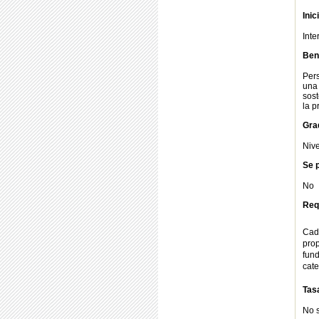
Inic
Int
Bene
Pers
una
sost
la p
Gra
Nive
Se p
No
Req
Cad
pro
fun
cate
Tas
No 