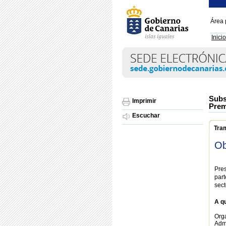
Área 
Inicio
Subs
Imprimir
Prem
Escuchar
Tra
Ob
Pres
par
sect
A qu
Org
Adm