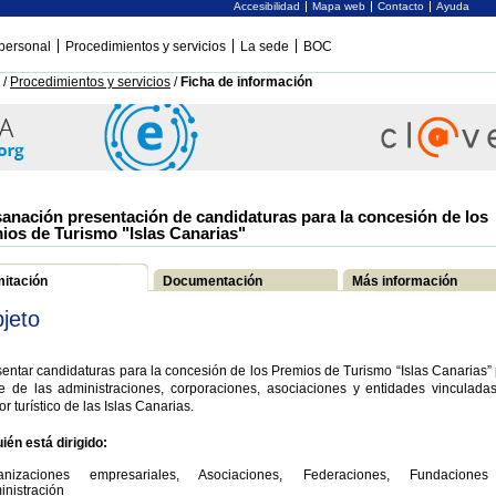
Accesibilidad
Mapa web
Contacto
Ayuda
personal
Procedimientos y servicios
La sede
BOC
/
Procedimientos y servicios
/
Ficha de información
anación presentación de candidaturas para la concesión de los
ios de Turismo "Islas Canarias"
mitación
Documentación
Más información
jeto
entar candidaturas para la concesión de los Premios de Turismo “Islas Canarias”
te de las administraciones, corporaciones, asociaciones y entidades vinculadas
or turístico de las Islas Canarias.
ién está dirigido:
anizaciones empresariales, Asociaciones, Federaciones, Fundacione
inistración