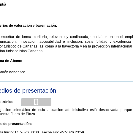
ntía
terios de valoración y baremación:
empeñar de forma meritoria, relevante y continuada, una labor en en el empl
unicación, innovación, accesibilidad e inclusión, sostenibilidad y excelencia 
or turístico de Canarias, así como a la trayectoria y en la proyección internacional
ino turístico Islas Canarias.
ma de Abono:
rdón honorifico
dios de presentación
ctrónico:
gestión telemática de esta actuación administrativa está desactivada porque
uentra Fuera de Plazo.
zo de presentación:
a Inicio: 1/6/2026 00:00
Fecha Fin: 9/7/2026 23:59