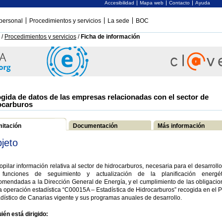
Accesibilidad
Mapa web
Contacto
Ayuda
personal
Procedimientos y servicios
La sede
BOC
/
Procedimientos y servicios
/
Ficha de información
gida de datos de las empresas relacionadas con el sector de
ocarburos
mitación
Documentación
Más información
jeto
pilar información relativa al sector de hidrocarburos, necesaria para el desarroll
 funciones de seguimiento y actualización de la planificación energét
mendadas a la Dirección General de Energía, y el cumplimiento de las obligacio
a operación estadística “C00015A – Estadística de Hidrocarburos” recogida en el 
dístico de Canarias vigente y sus programas anuales de desarrollo.
ién está dirigido: