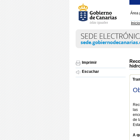
Área 
Inicio
Reco
Imprimir
hidr
Escuchar
Tra
Ob
Reco
las
enco
de l
Esta
A qu