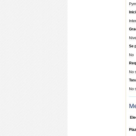
Pym
Inic
Inte
Gra
Nive
Se p
No
Req
No 
Tas
No 
Me
Ele
Pla