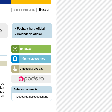
Fecha y hora oficial
Calendario oficial
En plazo
Trámite electrónico
¿Necesita ayuda?
o de
ica
Enlaces de interés
nes
Plan
Descarga del cuestionario