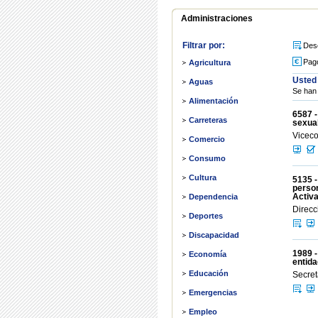
Administraciones
Filtrar por:
Des
Pag
Agricultura
Usted 
Aguas
Se han 
Alimentación
6587 -
Carreteras
sexual
Viceco
Comercio
Consumo
Cultura
5135 -
person
Activa
Dependencia
Direcc
Deportes
Discapacidad
1989 -
Economía
entida
Educación
Secret
Emergencias
Empleo