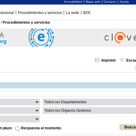
Accesibilidad
Mapa web
Contacto
Ayuda
personal
Procedimientos y servicios
La sede
BOC
/
Procedimientos y servicios
Imprimir
Escu
n plazo
Respuesta al momento