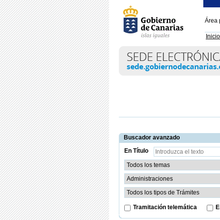
Área 
Inicio
Buscador avanzado
En Título
Tramitación telemática
E