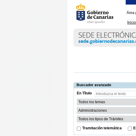
Área 
Inicio
Buscador avanzado
En Título
Tramitación telemática
E