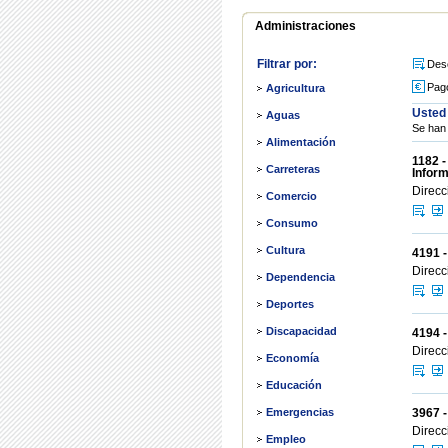
Administraciones
Filtrar por:
Des
Pag
Agricultura
Usted 
Aguas
Se han 
Alimentación
1182 -
Carreteras
Inform
Direcc
Comercio
Consumo
Cultura
4191 -
Direcc
Dependencia
Deportes
Discapacidad
4194 -
Direcc
Economía
Educación
3967 
Emergencias
Direcc
Empleo