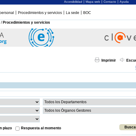
Accesibilidad
Mapa web
Contacto
Ayuda
personal
Procedimientos y servicios
La sede
BOC
/
Procedimientos y servicios
Imprimir
Escu
n plazo
Respuesta al momento