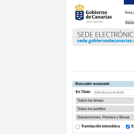
Área 
Inicio
Buscador avanzado
En Título
Tramitación telemática
E