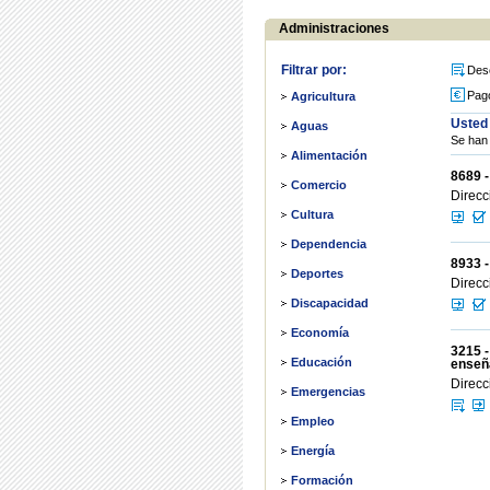
Administraciones
Filtrar por:
Des
Pag
Agricultura
Usted
Aguas
Se han 
Alimentación
8689 -
Comercio
Direcc
Cultura
Dependencia
8933 -
Deportes
Direcc
Discapacidad
Economía
3215 -
Educación
enseña
Direcc
Emergencias
Empleo
Energía
Formación