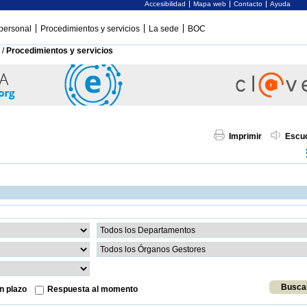
Accesibilidad
Mapa web
Contacto
Ayuda
personal
Procedimientos y servicios
La sede
BOC
/
Procedimientos y servicios
Imprimir
Escu
n plazo
Respuesta al momento