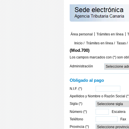
Área personal
Trámites en línea
T
Inicio
/
Trámites en línea
/
Tasas
(Mod.700)
Los campos marcados con (*) son obl
Administración
Obligado al pago
N.I.F. (*)
Apellidos y Nombre o Razón Social (*
Sigla (*)
Número (*)
Escalera
Teléfono
Fax
Provincia (*)