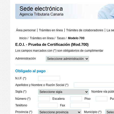
Área personal
Trámites en línea
Trámites de colaboradores
La s
Inicio
/
Trámites en línea
/
Tasas
/
Modelo 700
E.O.I. - Prueba de Certificación (Mod.700)
Los campos marcados con (*) son obligatorios de cumplimentar
Administración
Obligado al pago
N.I.F. (*)
Apellidos y Nombre o Razón Social (*)
Sigla (*)
Nombre vía públi
Número (*)
Escalera
Piso
Pu
Teléfono
Fax
Provincia (*)
Municipio (*)