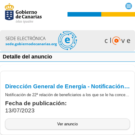
SEDE ELECTRÓNICA
sede.gobiernodecanarias.org
Detalle del anuncio
Dirección General de Energía - Notificación de Orden 436/2023 de concesión de las subvenciones derivadas del RD 266/2021, de 13 de abril - MOVES III
Notificación de 22ª relación de beneficiarios a los que se le ha concedido subvención derivada del RD 266/2021, de 13 de abril, por el que se regulan los Programas de incentivos ligados a la movilidad eléctrica MOVES III, en el marco del Plan de Recuperación, Transformación y Resiliencia Europeo
Fecha de publicación:
13/07/2023
Ver anuncio