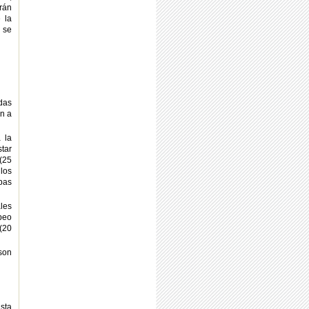
rán
 la
 se
idas
n a
 la
tar
 (25
los
bas
les
peo
(20
son
asta