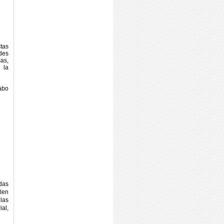
stas
des
sas,
 la
abo
das
len
 las
al,