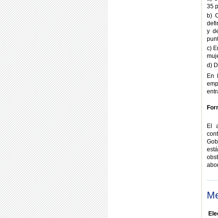
35 p
b) 
defi
y d
punt
c) E
muje
d) D
En 
emp
ent
For
El 
cont
Gobi
est
obs
abo
Me
Ele