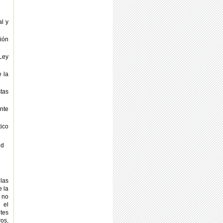
al y
ción
 Ley
 la
stas
ente
tico
ud
las
 la
 no
 el
tes
os,