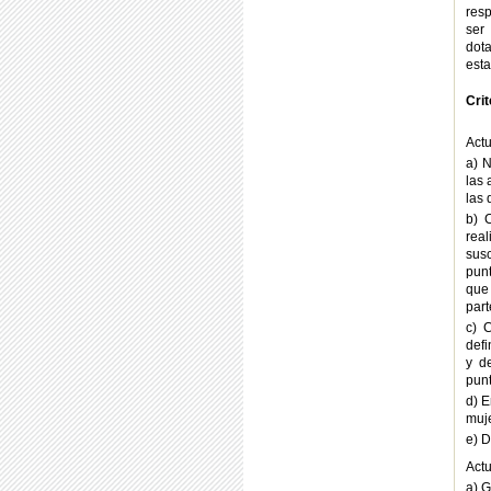
res
ser
dot
esta
Cri
Actu
a) N
las 
las 
b) 
rea
susc
punt
que
part
c) 
defi
y d
punt
d) E
muje
e) D
Actu
a) G