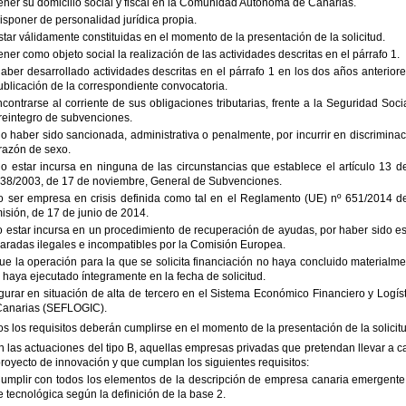
ener su domicilio social y fiscal en la Comunidad Autónoma de Canarias.
isponer de personalidad jurídica propia.
star válidamente constituidas en el momento de la presentación de la solicitud.
ener como objeto social la realización de las actividades descritas en el párrafo 1.
aber desarrollado actividades descritas en el párrafo 1 en los dos años anterior
ublicación de la correspondiente convocatoria.
ncontrarse al corriente de sus obligaciones tributarias, frente a la Seguridad Soci
reintegro de subvenciones.
o haber sido sancionada, administrativa o penalmente, por incurrir en discrimina
razón de sexo.
o estar incursa en ninguna de las circunstancias que establece el artículo 13 d
 38/2003, de 17 de noviembre, General de Subvenciones.
o ser empresa en crisis definida como tal en el Reglamento (UE) nº 651/2014 de
sión, de 17 de junio de 2014.
o estar incursa en un procedimiento de recuperación de ayudas, por haber sido e
aradas ilegales e incompatibles por la Comisión Europea.
ue la operación para la que se solicita financiación no haya concluido materialm
 haya ejecutado íntegramente en la fecha de solicitud.
igurar en situación de alta de tercero en el Sistema Económico Financiero y Logís
Canarias (SEFLOGIC).
s los requisitos deberán cumplirse en el momento de la presentación de la solicit
n las actuaciones del tipo B, aquellas empresas privadas que pretendan llevar a 
royecto de innovación y que cumplan los siguientes requisitos:
Cumplir con todos los elementos de la descripción de empresa canaria emergente
 tecnológica según la definición de la base 2.