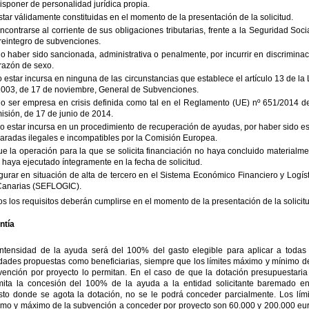
isponer de personalidad jurídica propia.
star válidamente constituidas en el momento de la presentación de la solicitud.
ncontrarse al corriente de sus obligaciones tributarias, frente a la Seguridad Soci
reintegro de subvenciones.
o haber sido sancionada, administrativa o penalmente, por incurrir en discrimina
razón de sexo.
o estar incursa en ninguna de las circunstancias que establece el artículo 13 de la
2003, de 17 de noviembre, General de Subvenciones.
o ser empresa en crisis definida como tal en el Reglamento (UE) nº 651/2014 de
sión, de 17 de junio de 2014.
o estar incursa en un procedimiento de recuperación de ayudas, por haber sido e
aradas ilegales e incompatibles por la Comisión Europea.
ue la operación para la que se solicita financiación no haya concluido materialm
 haya ejecutado íntegramente en la fecha de solicitud.
igurar en situación de alta de tercero en el Sistema Económico Financiero y Logís
Canarias (SEFLOGIC).
s los requisitos deberán cumplirse en el momento de la presentación de la solicit
ntía
intensidad de la ayuda será del 100% del gasto elegible para aplicar a todas 
dades propuestas como beneficiarias, siempre que los límites máximo y mínimo de
vención por proyecto lo permitan. En el caso de que la dotación presupuestaria
mita la concesión del 100% de la ayuda a la entidad solicitante baremado en
sto donde se agota la dotación, no se le podrá conceder parcialmente. Los lími
imo y máximo de la subvención a conceder por proyecto son 60.000 y 200.000 eur