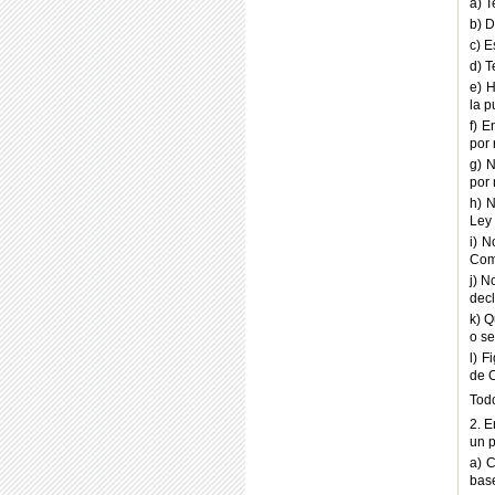
a) T
b) D
c) E
d) T
e) H
la p
f) E
por 
g) N
por 
h) N
Ley
i) N
Comi
j) N
decl
k) Q
o se
l) F
de 
Todo
2. E
un p
a) 
base