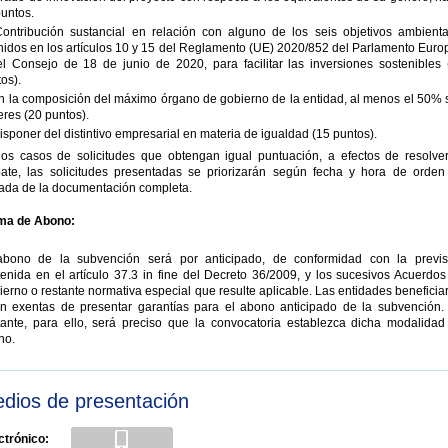
untos.
Contribución sustancial en relación con alguno de los seis objetivos ambienta
nidos en los artículos 10 y 15 del Reglamento (UE) 2020/852 del Parlamento Euro
el Consejo de 18 de junio de 2020, para facilitar las inversiones sostenibles 
os).
n la composición del máximo órgano de gobierno de la entidad, al menos el 50% 
res (20 puntos).
isponer del distintivo empresarial en materia de igualdad (15 puntos).
los casos de solicitudes que obtengan igual puntuación, a efectos de resolver
ate, las solicitudes presentadas se priorizarán según fecha y hora de orden
rada de la documentación completa.
ma de Abono:
abono de la subvención será por anticipado, de conformidad con la previs
enida en el artículo 37.3 in fine del Decreto 36/2009, y los sucesivos Acuerdos
erno o restante normativa especial que resulte aplicable. Las entidades beneficia
án exentas de presentar garantías para el abono anticipado de la subvención.
tante, para ello, será preciso que la convocatoria establezca dicha modalidad
no.
dios de presentación
ctrónico: