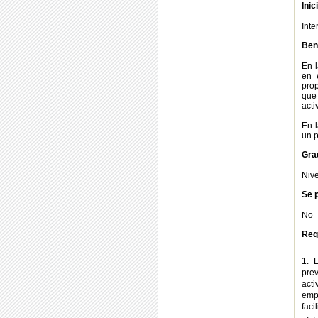
Inic
Int
Bene
En l
en 
prop
que 
acti
En l
un p
Gra
Nive
Se p
No
Req
1. 
pre
acti
emp
faci