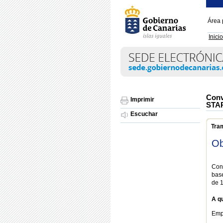
Área 
Inicio
Conv
Imprimir
STA
Escuchar
Tra
Ob
Con
bas
de 
A qu
Emp