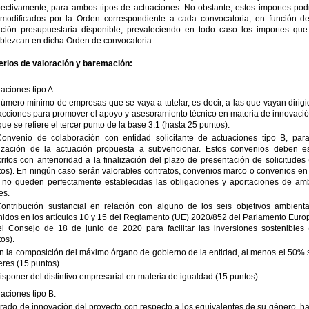
pectivamente, para ambos tipos de actuaciones. No obstante, estos importes pod
 modificados por la Orden correspondiente a cada convocatoria, en función de
ación presupuestaria disponible, prevaleciendo en todo caso los importes que
blezcan en dicha Orden de convocatoria.
terios de valoración y baremación:
aciones tipo A:
úmero mínimo de empresas que se vaya a tutelar, es decir, a las que vayan dirig
acciones para promover el apoyo y asesoramiento técnico en materia de innovació
que se refiere el tercer punto de la base 3.1 (hasta 25 puntos).
Convenio de colaboración con entidad solicitante de actuaciones tipo B, para
lización de la actuación propuesta a subvencionar. Estos convenios deben es
ritos con anterioridad a la finalización del plazo de presentación de solicitudes
os). En ningún caso serán valorables contratos, convenios marco o convenios en 
 no queden perfectamente establecidas las obligaciones y aportaciones de am
es.
Contribución sustancial en relación con alguno de los seis objetivos ambienta
nidos en los artículos 10 y 15 del Reglamento (UE) 2020/852 del Parlamento Euro
el Consejo de 18 de junio de 2020 para facilitar las inversiones sostenibles 
os).
n la composición del máximo órgano de gobierno de la entidad, al menos el 50% 
res (15 puntos).
isponer del distintivo empresarial en materia de igualdad (15 puntos).
aciones tipo B:
rado de innovación del proyecto con respecto a los equivalentes de su género, h