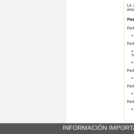
La 
enc
Pla
Fech
Fech
h
Fech
Fech
Fech
Volv
INFORMACIÓN IMPORT