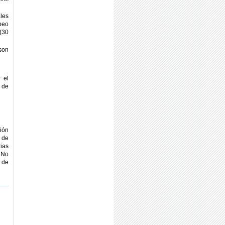
les
peo
(30
son
 el
 de
ión
 de
rias
 No
 de