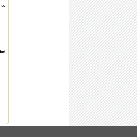
 se
itud