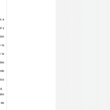
es a
al y
ción
e la
 la
stas
ente
tico
ud.
cabo
 de