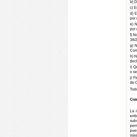
b) D
c) E
d) E
por 
e) N
por 
f) N
38/
g) N
Comi
h) N
decl
i) Q
o se
j) F
de 
Todo
Cua
La 
enti
sub
per
pue
mín