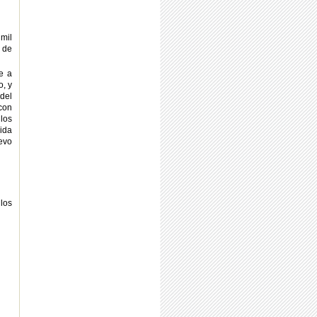
 mil
 de
e a
o, y
del
con
los
rida
uevo
los