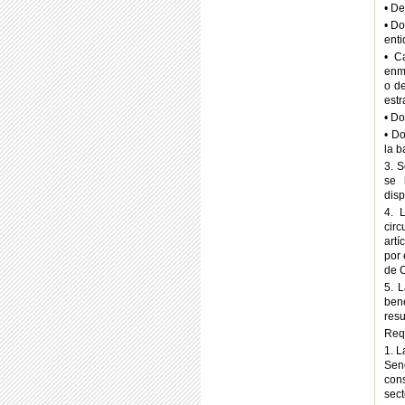
• De
• Do
enti
• C
enma
o de
estr
• Do
• D
la b
3. 
se 
disp
4. 
circ
artí
por
de 
5. 
ben
resu
Requ
1. L
Sen
con
sect