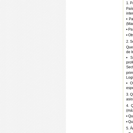
1. P
Paí
inte
• Pa
(Mar
• Pa
• Ot
2. 
Que 
de I
• S
prof
Sec
pri
Logí
• O
espe
3. Q
asis
4. 
(má
• Qu
• Qu
5. Á