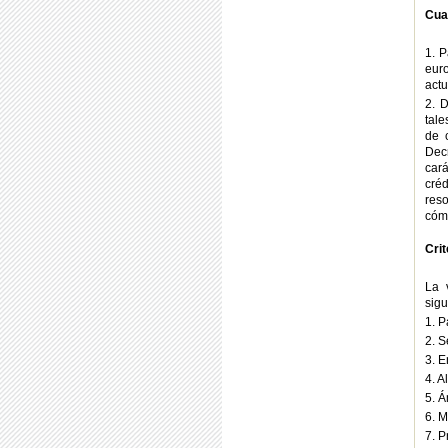
Cua
1. P
euro
actu
2. 
tale
de 
Dec
cará
créd
reso
cómp
Cri
La 
sigu
1. P
2. S
3. E
4. A
5. Á
6. M
7. 