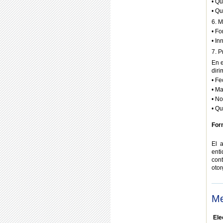
• Qu
• Qu
6. M
• Fo
• In
7. 
En e
diri
• Fe
• Ma
• No
• Q
For
El 
enti
con
otor
Me
Ele