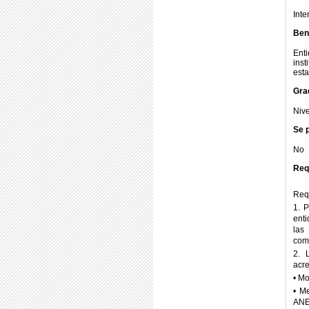
Int
Bene
Ent
ins
esta
Gra
Nive
Se p
No
Req
Requ
1. 
enti
las
comp
2. 
acre
• Mo
• Me
ANEX