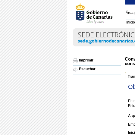
Área 
Inicio
Conv
Imprimir
cons
Escuchar
Tra
Ob
Entr
Estr
A qu
Emp
Inic