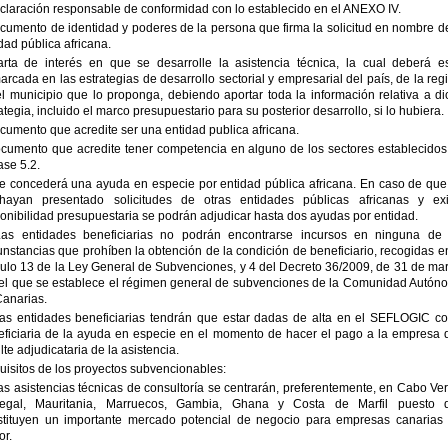
claración responsable de conformidad con lo establecido en el ANEXO IV.
cumento de identidad y poderes de la persona que firma la solicitud en nombre d
dad pública africana.
arta de interés en que se desarrolle la asistencia técnica, la cual deberá es
rcada en las estrategias de desarrollo sectorial y empresarial del país, de la reg
l municipio que lo proponga, debiendo aportar toda la información relativa a di
ategia, incluido el marco presupuestario para su posterior desarrollo, si lo hubiera.
cumento que acredite ser una entidad publica africana.
ocumento que acredite tener competencia en alguno de los sectores establecidos
ase 5.2.
Se concederá una ayuda en especie por entidad pública africana. En caso de que
hayan presentado solicitudes de otras entidades públicas africanas y exi
onibilidad presupuestaria se podrán adjudicar hasta dos ayudas por entidad.
Las entidades beneficiarias no podrán encontrarse incursos en ninguna de 
unstancias que prohíben la obtención de la condición de beneficiario, recogidas e
culo 13 de la Ley General de Subvenciones, y 4 del Decreto 36/2009, de 31 de ma
 el que se establece el régimen general de subvenciones de la Comunidad Autón
Canarias.
Las entidades beneficiarias tendrán que estar dadas de alta en el SEFLOGIC c
eficiaria de la ayuda en especie en el momento de hacer el pago a la empresa 
lte adjudicataria de la asistencia.
isitos de los proyectos subvencionables:
as asistencias técnicas de consultoría se centrarán, preferentemente, en Cabo Ve
egal, Mauritania, Marruecos, Gambia, Ghana y Costa de Marfil puesto 
stituyen un importante mercado potencial de negocio para empresas canarias 
or.