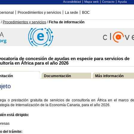
Accesibilidad
Mapa web
Contacto
Ayuda
personal
Procedimientos y servicios
La sede
BOC
/
Procedimientos y servicios
/
Ficha de información
ocatoria de concesión de ayudas en especie para servicios de
ultoría en África para el año 2026
mitación
Documentación
Más información
jeto
ega o prestación gratuita de servicios de consultoría en África en el marco de
ategia de Internalización de la Economía Canaria, para el año 2026.
ién está dirigido:
resas
io del trámite: