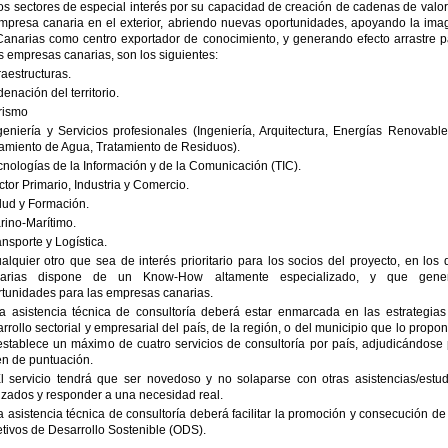
os sectores de especial interés por su capacidad de creación de cadenas de valo
empresa canaria en el exterior, abriendo nuevas oportunidades, apoyando la ima
Canarias como centro exportador de conocimiento, y generando efecto arrastre p
s empresas canarias, son los siguientes:
fraestructuras.
denación del territorio.
rismo
geniería y Servicios profesionales (Ingeniería, Arquitectura, Energías Renovabl
amiento de Agua, Tratamiento de Residuos).
cnologías de la Información y de la Comunicación (TIC).
ctor Primario, Industria y Comercio.
lud y Formación.
rino-Marítimo.
ansporte y Logística.
alquier otro que sea de interés prioritario para los socios del proyecto, en los
arias dispone de un Know-How altamente especializado, y que gene
rtunidades para las empresas canarias.
La asistencia técnica de consultoría deberá estar enmarcada en las estrategias
rrollo sectorial y empresarial del país, de la región, o del municipio que lo propo
stablece un máximo de cuatro servicios de consultoría por país, adjudicándose 
en de puntuación.
El servicio tendrá que ser novedoso y no solaparse con otras asistencias/estud
izados y responder a una necesidad real.
a asistencia técnica de consultoría deberá facilitar la promoción y consecución de
tivos de Desarrollo Sostenible (ODS).