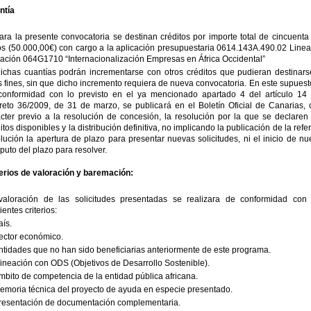
ntía
ara la presente convocatoria se destinan créditos por importe total de cincuenta
s (50.000,00€) con cargo a la aplicación presupuestaria 0614.143A.490.02 Linea
ación 064G1710 “Internacionalización Empresas en África Occidental”
Dichas cuantías podrán incrementarse con otros créditos que pudieran destinars
s fines, sin que dicho incremento requiera de nueva convocatoria. En este supuest
conformidad con lo previsto en el ya mencionado apartado 4 del artículo 14 
reto 36/2009, de 31 de marzo, se publicará en el Boletín Oficial de Canarias, 
cter previo a la resolución de concesión, la resolución por la que se declaren 
itos disponibles y la distribución definitiva, no implicando la publicación de la refe
lución la apertura de plazo para presentar nuevas solicitudes, ni el inicio de n
uto del plazo para resolver.
terios de valoración y baremación:
valoración de las solicitudes presentadas se realizara de conformidad con 
ientes criterios:
aís.
ector económico.
ntidades que no han sido beneficiarias anteriormente de este programa.
lineación con ODS (Objetivos de Desarrollo Sostenible).
mbito de competencia de la entidad pública africana.
emoria técnica del proyecto de ayuda en especie presentado.
Presentación de documentación complementaria.