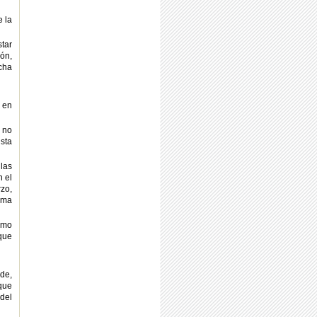
e la
tar
ión,
cha
 en
 no
sta
las
n el
rzo,
oma
omo
que
rde,
que
del