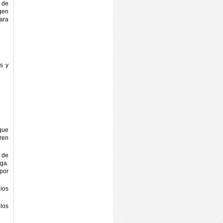
r de
gen
ara
es y
 que
ren
 de
nga.
por
ios
 los