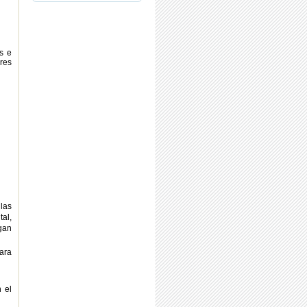
s e
res
las
al,
gan
ara
 el