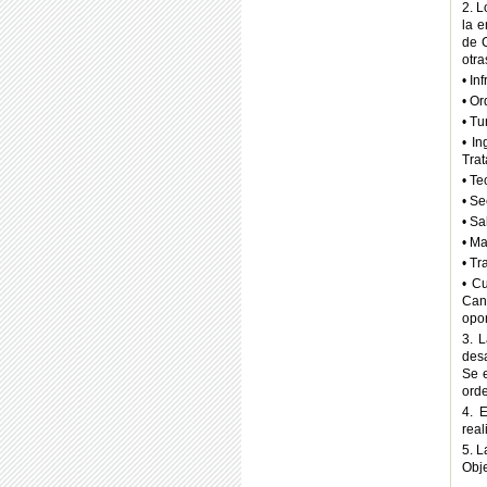
2. L
la 
de 
otra
• In
• Or
• Tu
• In
Trat
• Te
• Se
• Sa
• Ma
• Tr
• Cu
Can
opo
3. 
desa
Se e
ord
4. 
real
5. L
Obje