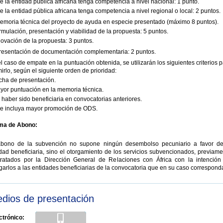
e la entidad pública africana tenga competencia a nivel nacional: 1 punto.
e la entidad pública africana tenga competencia a nivel regional o local: 2 puntos.
emoria técnica del proyecto de ayuda en especie presentado (máximo 8 puntos).
rmulación, presentación y viabilidad de la propuesta: 5 puntos.
novación de la propuesta: 3 puntos.
Presentación de documentación complementaria: 2 puntos.
l caso de empate en la puntuación obtenida, se utilizarán los siguientes criterios 
mirlo, según el siguiente orden de prioridad:
cha de presentación.
yor puntuación en la memoria técnica.
 haber sido beneficiaria en convocatorias anteriores.
ue incluya mayor promoción de ODS.
ma de Abono:
abono de la subvención no supone ningún desembolso pecuniario a favor de
dad beneficiaria, sino el otorgamiento de los servicios subvencionados, previam
tratados por la Dirección General de Relaciones con África con la intención
garlos a las entidades beneficiarias de la convocatoria que en su caso correspond
dios de presentación
ctrónico: