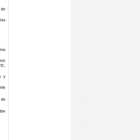
 de
ias
tiva
ios
TIC,
e y
nte
a de
ble