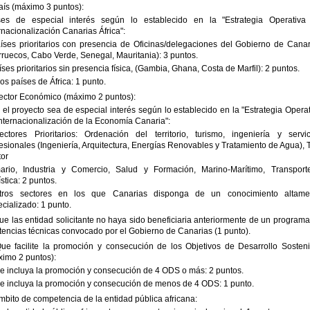
aís (máximo 3 puntos):
ses de especial interés según lo establecido en la "Estrategia Operativa
rnacionalización Canarias África":
íses prioritarios con presencia de Oficinas/delegaciones del Gobierno de Canar
ruecos, Cabo Verde, Senegal, Mauritania): 3 puntos.
íses prioritarios sin presencia física, (Gambia, Ghana, Costa de Marfil): 2 puntos.
ros países de África: 1 punto.
Sector Económico (máximo 2 puntos):
el proyecto sea de especial interés según lo establecido en la "Estrategia Opera
nternacionalización de la Economía Canaria":
ectores Prioritarios: Ordenación del territorio, turismo, ingeniería y servic
esionales (Ingeniería, Arquitectura, Energías Renovables y Tratamiento de Agua), 
tor
mario, Industria y Comercio, Salud y Formación, Marino-Marítimo, Transport
stica: 2 puntos.
tros sectores en los que Canarias disponga de un conocimiento altame
cializado: 1 punto.
ue las entidad solicitante no haya sido beneficiaria anteriormente de un program
tencias técnicas convocado por el Gobierno de Canarias (1 punto).
Que facilite la promoción y consecución de los Objetivos de Desarrollo Sosteni
ximo 2 puntos):
e incluya la promoción y consecución de 4 ODS o más: 2 puntos.
e incluya la promoción y consecución de menos de 4 ODS: 1 punto.
mbito de competencia de la entidad pública africana: