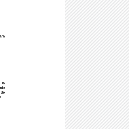
para
 la
ente
 de
a.