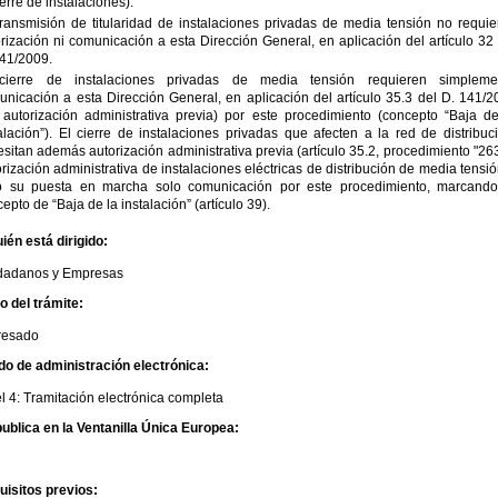
ierre de instalaciones).
ransmisión de titularidad de instalaciones privadas de media tensión no requie
rización ni comunicación a esta Dirección General, en aplicación del artículo 32
141/2009.
cierre de instalaciones privadas de media tensión requieren simpleme
nicación a esta Dirección General, en aplicación del artículo 35.3 del D. 141/2
 autorización administrativa previa) por este procedimiento (concepto “Baja de
alación”). El cierre de instalaciones privadas que afecten a la red de distribuc
sitan además autorización administrativa previa (artículo 35.2, procedimiento "26
rización administrativa de instalaciones eléctricas de distribución de media tensió
o su puesta en marcha solo comunicación por este procedimiento, marcando
epto de “Baja de la instalación” (artículo 39).
ién está dirigido:
dadanos y Empresas
io del trámite:
eresado
do de administración electrónica:
l 4: Tramitación electrónica completa
ublica en la Ventanilla Única Europea:
uisitos previos: