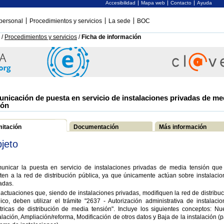
Accesibilidad
Mapa web
Contacto
Ayuda
personal
Procedimientos y servicios
La sede
BOC
/
Procedimientos y servicios
/
Ficha de información
nicación de puesta en servicio de instalaciones privadas de me
ión
mitación
Documentación
Más información
jeto
unicar la puesta en servicio de instalaciones privadas de media tensión que
ten a la red de distribución pública, ya que únicamente actúan sobre instalacio
adas.
actuaciones que, siendo de instalaciones privadas, modifiquen la red de distribu
ico, deben utilizar el trámite "2637 - Autorización administrativa de instalaci
tricas de distribución de media tensión". Incluye los siguientes conceptos: Nu
alación, Ampliación/reforma, Modificación de otros datos y Baja de la instalación (