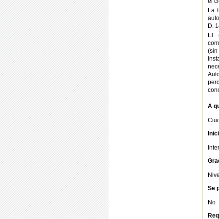
el c
La t
auto
D. 
El 
comu
(sin
inst
nece
Auto
per
conc
A qu
Ciu
Inic
Int
Gra
Nive
Se p
No
Req