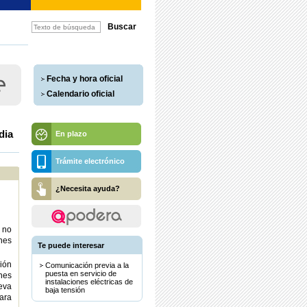
Fecha y hora oficial
Calendario oficial
dia
En plazo
Trámite electrónico
¿Necesita ayuda?
 no
nes
Te puede interesar
ción
Comunicación previa a la
puesta en servicio de
ones
instalaciones eléctricas de
eva
baja tensión
para