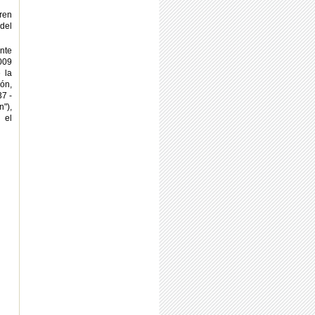
ren
 del
nte
009
 la
ión,
37 -
n"),
 el