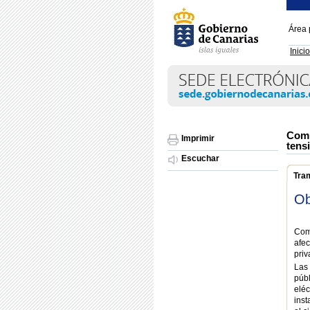
Área 
Inicio
Comu
Imprimir
tens
Escuchar
Tra
Ob
Com
afec
priv
Las 
públ
eléc
inst