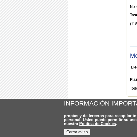
No 
Tas
(118
Me
Ele
Pla
Tod
Volv
INFORMACIÓN IMPORT
propias y de terceros para recopilar i
personal. Usted puede permitir su us
nuestra
Política de Cookies
.
Cerrar aviso
© Gobierno de Canarias