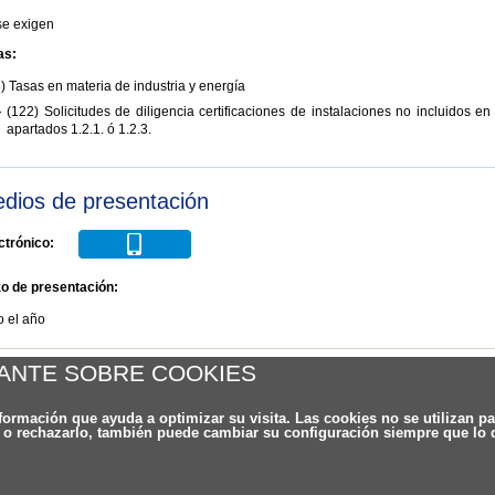
se exigen
as:
) Tasas en materia de industria y energía
(122) Solicitudes de diligencia certificaciones de instalaciones no incluidos en
apartados 1.2.1. ó 1.2.3.
dios de presentación
ctrónico:
zo de presentación:
o el año
er al listado
ANTE SOBRE COOKIES
nformación que ayuda a optimizar su visita. Las cookies no se utilizan p
o o rechazarlo, también puede cambiar su configuración siempre que lo
Contacto
| Sugerencias y Reclamaciones
| Política de c