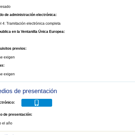
eresado
do de administración electrónica:
l 4: Tramitación electrónica completa
ublica en la Ventanilla Única Europea:
uisitos previos:
se exigen
as:
se exigen
dios de presentación
ctrónico:
zo de presentación:
o el año