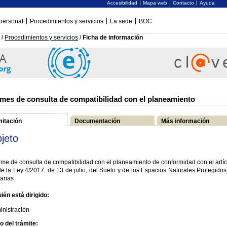
Accesibilidad
Mapa web
Contacto
Ayuda
personal
Procedimientos y servicios
La sede
BOC
/
Procedimientos y servicios
/
Ficha de información
rmes de consulta de compatibilidad con el planeamiento
mitación
Documentación
Más información
jeto
rme de consulta de compatibilidad con el planeamiento de conformidad con el artí
e la Ley 4/2017, de 13 de julio, del Suelo y de los Espacios Naturales Protegido
arias
ién está dirigido:
inistración
io del trámite: