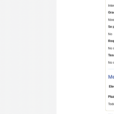
Int
Gra
Nive
Se p
No
Req
No 
Tas
No 
Me
Ele
Pla
Tod