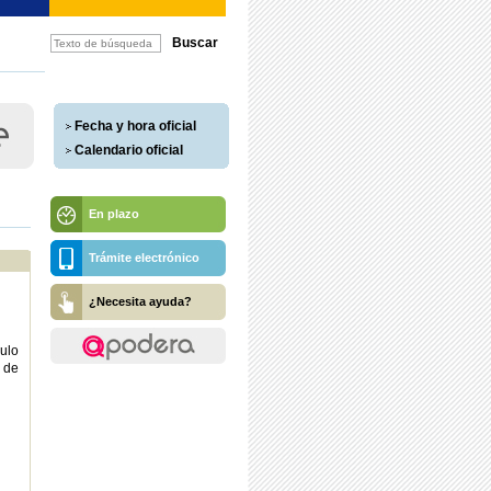
Fecha y hora oficial
Calendario oficial
En plazo
Trámite electrónico
¿Necesita ayuda?
culo
s de