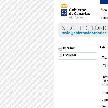
Área 
Inicio
Info
Imprimir
Escuchar
Tra
Ob
Info
19 d
Can
A qu
Adm
Inic