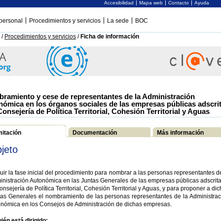
Accesibilidad
Mapa web
Contacto
Ayuda
personal
Procedimientos y servicios
La sede
BOC
/
Procedimientos y servicios
/
Ficha de información
ramiento y cese de representantes de la Administración
nómica en los órganos sociales de las empresas públicas adscri
Consejería de Política Territorial, Cohesión Territorial y Aguas
mitación
Documentación
Más información
jeto
ruir la fase inicial del procedimiento para nombrar a las personas representantes d
nistración Autonómica en las Juntas Generales de las empresas públicas adscrita
onsejería de Política Territorial, Cohesión Territorial y Aguas, y para proponer a di
tas Generales el nombramiento de las personas representantes de la Administrac
onómica en los Consejos de Administración de dichas empresas.
ién está dirigido: