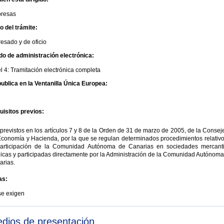
resas
io del trámite:
resado y de oficio
do de administración electrónica:
l 4: Tramitación electrónica completa
ublica en la Ventanilla Única Europea:
uisitos previos:
previstos en los artículos 7 y 8 de la Orden de 31 de marzo de 2005, de la Consej
conomía y Hacienda, por la que se regulan determinados procedimientos relativo
participación de la Comunidad Autónoma de Canarias en sociedades mercanti
icas y participadas directamente por la Administración de la Comunidad Autónoma
arias.
as:
se exigen
dios de presentación