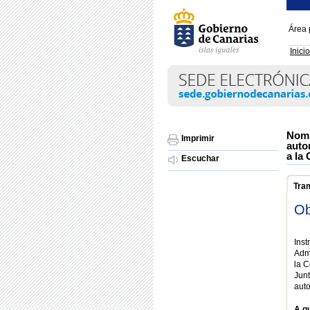
Área 
Inicio
Nomb
Imprimir
auto
a la 
Escuchar
Tra
Ob
Inst
Admi
la C
Jun
aut
A qu