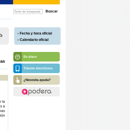
Fecha y hora oficial
Calendario oficial
En plazo
tas
Trámite electrónico
¿Necesita ayuda?
e la
s a
chas
ión