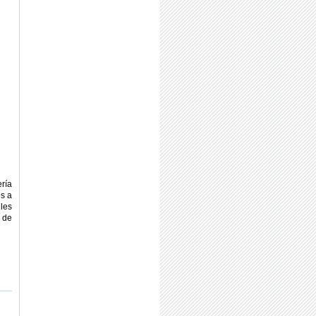
ería
s a
les
 de