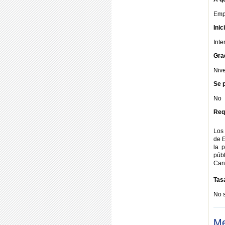
Emp
Inic
Inte
Gra
Nive
Se p
No
Req
Los 
de E
la 
públ
Can
Tas
No 
Me