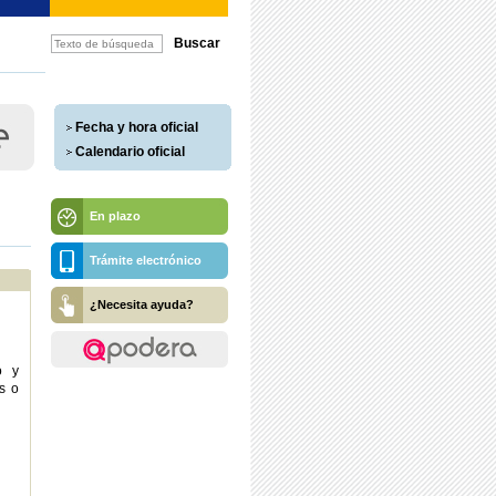
Fecha y hora oficial
Calendario oficial
En plazo
Trámite electrónico
¿Necesita ayuda?
o y
s o