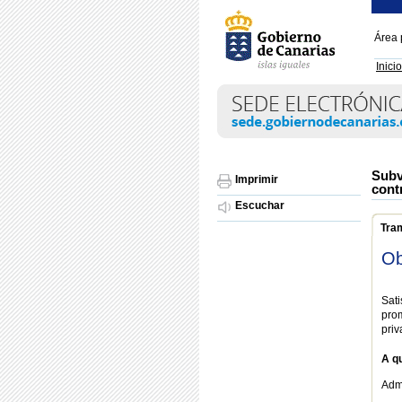
Área 
Inicio
Subv
Imprimir
cont
Escuchar
Tra
Ob
Sat
pro
priv
A qu
Admi