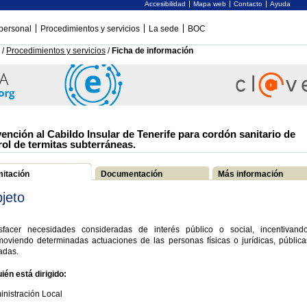
Accesibilidad
Mapa web
Contacto
Ayuda
personal
Procedimientos y servicios
La sede
BOC
/
Procedimientos y servicios
/
Ficha de información
ención al Cabildo Insular de Tenerife para cordón sanitario de
rol de termitas subterráneas.
mitación
Documentación
Más información
jeto
isfacer necesidades consideradas de interés público o social, incentivand
moviendo determinadas actuaciones de las personas físicas o jurídicas, pública
adas.
ién está dirigido:
nistración Local