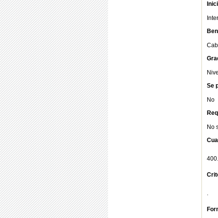
Inic
Int
Bene
Cabi
Gra
Nive
Se p
No
Req
No 
Cua
400
Cri
.
For