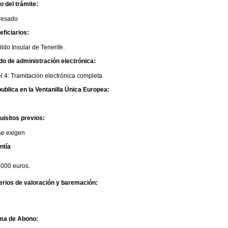
io del trámite:
eresado
ficiarios:
ldo Insular de Tenerife.
do de administración electrónica:
l 4: Tramitación electrónica completa
ublica en la Ventanilla Única Europea:
uisitos previos:
se exigen
ntía
.000 euros.
terios de valoración y baremación:
ma de Abono: