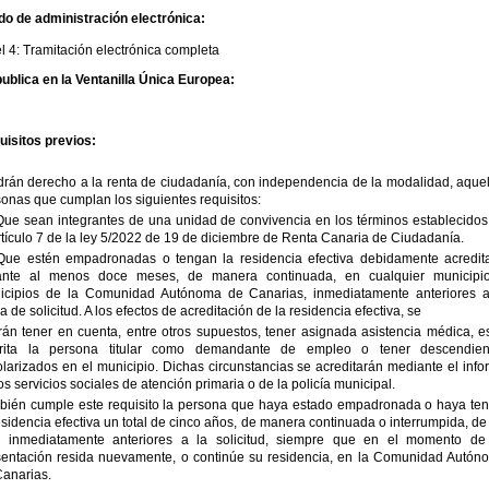
do de administración electrónica:
l 4: Tramitación electrónica completa
ublica en la Ventanilla Única Europea:
uisitos previos:
rán derecho a la renta de ciudadanía, con independencia de la modalidad, aquel
onas que cumplan los siguientes requisitos:
Que sean integrantes de una unidad de convivencia en los términos establecidos
rtículo 7 de la ley 5/2022 de 19 de diciembre de Renta Canaria de Ciudadanía.
 Que estén empadronadas o tengan la residencia efectiva debidamente acredit
ante al menos doce meses, de manera continuada, en cualquier municipi
icipios de la Comunidad Autónoma de Canarias, inmediatamente anteriores a
a de solicitud. A los efectos de acreditación de la residencia efectiva, se
án tener en cuenta, entre otros supuestos, tener asignada asistencia médica, es
crita la persona titular como demandante de empleo o tener descendien
larizados en el municipio. Dichas circunstancias se acreditarán mediante el inf
os servicios sociales de atención primaria o de la policía municipal.
bién cumple este requisito la persona que haya estado empadronada o haya ten
esidencia efectiva un total de cinco años, de manera continuada o interrumpida, de
z inmediatamente anteriores a la solicitud, siempre que en el momento de
sentación resida nuevamente, o continúe su residencia, en la Comunidad Autón
Canarias.