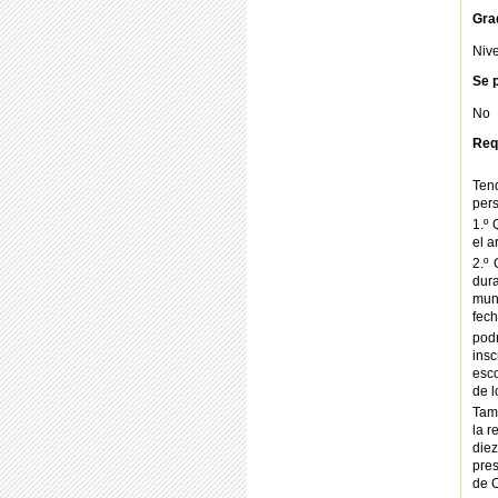
Gra
Nive
Se p
No
Req
Tend
pers
1.º 
el a
2.º
dur
mun
fech
podr
ins
esco
de l
Tam
la r
die
pre
de 