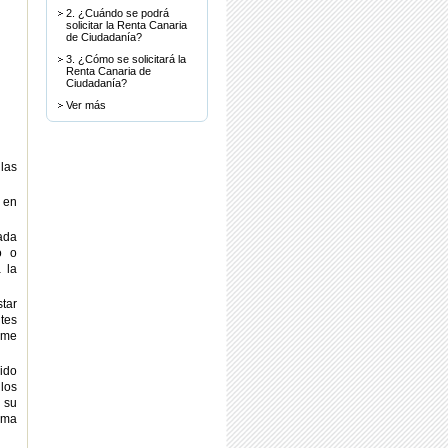
2. ¿Cuándo se podrá
solicitar la Renta Canaria
de Ciudadanía?
3. ¿Cómo se solicitará la
Renta Canaria de
Ciudadanía?
Ver más
las
 en
ada
o o
 la
tar
tes
orme
ido
 los
 su
oma