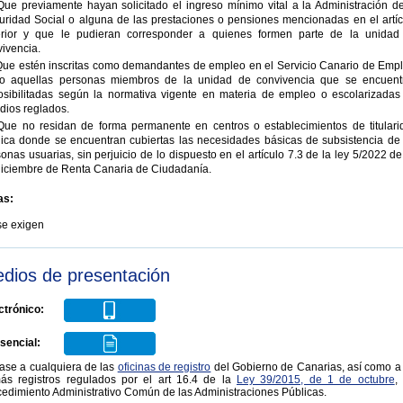
Que previamente hayan solicitado el ingreso mínimo vital a la Administración de
uridad Social o alguna de las prestaciones o pensiones mencionadas en el artíc
erior y que le pudieran corresponder a quienes formen parte de la unidad
ivencia.
 Que estén inscritas como demandantes de empleo en el Servicio Canario de Empl
vo aquellas personas miembros de la unidad de convivencia que se encuent
osibilitadas según la normativa vigente en materia de empleo o escolarizadas
dios reglados.
 Que no residan de forma permanente en centros o establecimientos de titulari
lica donde se encuentran cubiertas las necesidades básicas de subsistencia de 
onas usuarias, sin perjuicio de lo dispuesto en el artículo 7.3 de la ley 5/2022 d
diciembre de Renta Canaria de Ciudadanía.
as:
se exigen
dios de presentación
ctrónico:
sencial:
jase a cualquiera de las
oficinas de registro
del Gobierno de Canarias, así como a 
ás registros regulados por el art 16.4 de la
Ley 39/2015, de 1 de octubre
,
edimiento Administrativo Común de las Administraciones Públicas.