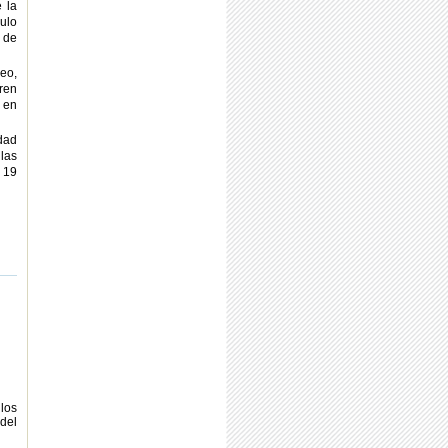
 la
ulo
 de
eo,
ren
 en
dad
las
e 19
los
 del