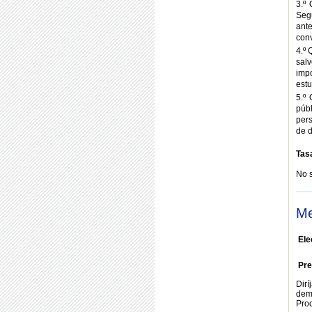
3.º 
Seg
ant
conv
4.º
sal
imp
estu
5.º
púb
pers
de 
Tas
No 
Me
Ele
Pre
Dirí
dem
Proc