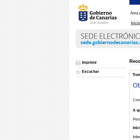
Área 
Inicio
Reco
Imprimir
Escuchar
Tra
Ob
Con
A qu
Pers
Inic
Int