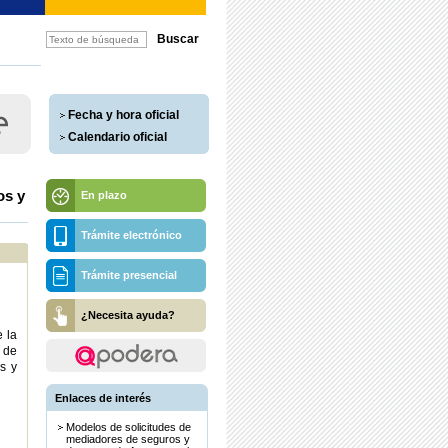
Fecha y hora oficial
Calendario oficial
os y
En plazo
Trámite electrónico
Trámite presencial
¿Necesita ayuda?
e la
 de
s y
Enlaces de interés
Modelos de solicitudes de
mediadores de seguros y