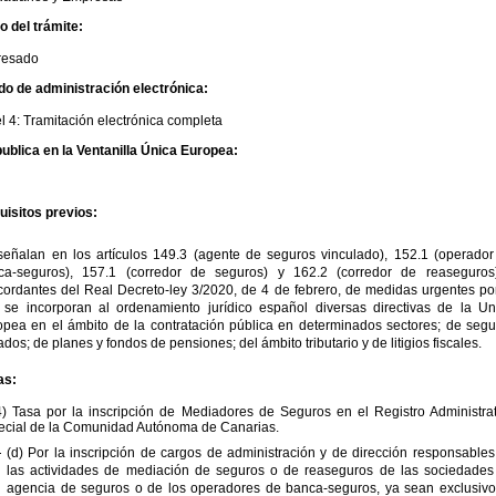
io del trámite:
eresado
do de administración electrónica:
l 4: Tramitación electrónica completa
ublica en la Ventanilla Única Europea:
uisitos previos:
señalan en los artículos 149.3 (agente de seguros vinculado), 152.1 (operador
ca-seguros), 157.1 (corredor de seguros) y 162.2 (corredor de reaseguros
ordantes del Real Decreto-ley 3/2020, de 4 de febrero, de medidas urgentes por
 se incorporan al ordenamiento jurídico español diversas directivas de la Un
opea en el ámbito de la contratación pública en determinados sectores; de segu
ados; de planes y fondos de pensiones; del ámbito tributario y de litigios fiscales.
as:
4) Tasa por la inscripción de Mediadores de Seguros en el Registro Administrat
ecial de la Comunidad Autónoma de Canarias.
(d) Por la inscripción de cargos de administración y de dirección responsables
las actividades de mediación de seguros o de reaseguros de las sociedades
agencia de seguros o de los operadores de banca-seguros, ya sean exclusivo