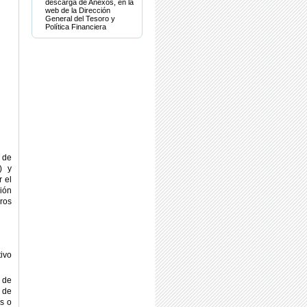
descarga de Anexos, en la
web de la Dirección
General del Tesoro y
Política Financiera
 de
) y
 el
ión
ros
ivo
 de
 de
s o