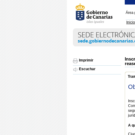
Área 
Inicio
Insc
Imprimir
reas
Escuchar
Tra
Ob
Insc
Com
seg
jurí
A qu
Ciu