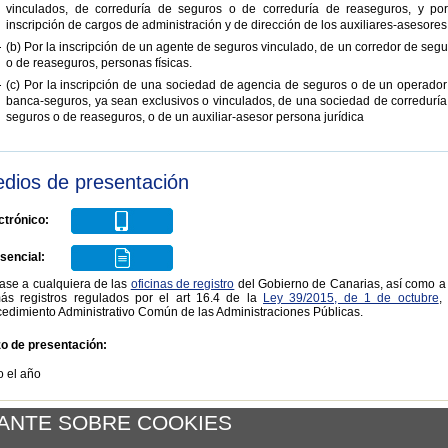
vinculados, de correduría de seguros o de correduría de reaseguros, y por
inscripción de cargos de administración y de dirección de los auxiliares-asesores
(b) Por la inscripción de un agente de seguros vinculado, de un corredor de seg
o de reaseguros, personas físicas.
(c) Por la inscripción de una sociedad de agencia de seguros o de un operador
banca-seguros, ya sean exclusivos o vinculados, de una sociedad de correduría
seguros o de reaseguros, o de un auxiliar-asesor persona jurídica
dios de presentación
ctrónico:
sencial:
jase a cualquiera de las
oficinas de registro
del Gobierno de Canarias, así como a 
ás registros regulados por el art 16.4 de la
Ley 39/2015, de 1 de octubre
,
edimiento Administrativo Común de las Administraciones Públicas.
zo de presentación:
o el año
er al listado
ANTE SOBRE COOKIES