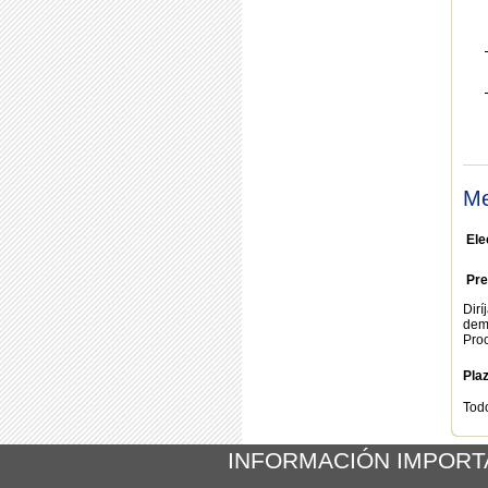
Me
Ele
Pre
Dirí
dem
Proc
Pla
Tod
Volv
INFORMACIÓN IMPORT