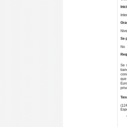
Inic
Int
Gra
Nive
Se p
No
Req
Se 
ban
conc
que
Eur
priv
Tas
(12
Esp