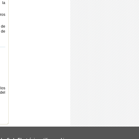
 la
uros
 de
 de
los
 del