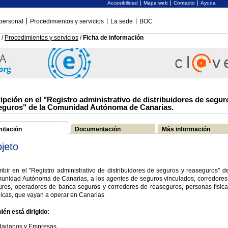
Accesibilidad
Mapa web
Contacto
Ayuda
personal
Procedimientos y servicios
La sede
BOC
/
Procedimientos y servicios
/
Ficha de información
ripción en el "Registro administrativo de distribuidores de segur
eguros" de la Comunidad Autónoma de Canarias.
mitación
Documentación
Más información
jeto
ribir en el "Registro administrativo de distribuidores de seguros y reaseguros" d
unidad Autónoma de Canarias, a los agentes de seguros vinculados, corredores
uros, operadores de banca-seguros y corredores de reaseguros, personas física
dicas, que vayan a operar en Canarias
ién está dirigido:
dadanos y Empresas