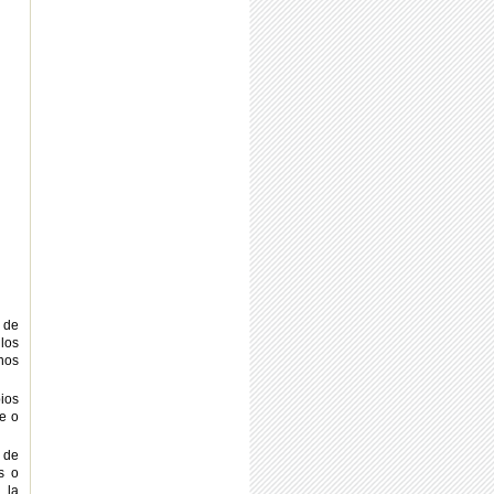
 de
los
inos
pios
te o
5 de
s o
 la