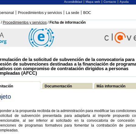
Accesibilidad
Mapa web
Contacto
Ayuda
personal
Procedimientos y servicios
La sede
BOC
/
Procedimientos y servicios
/
Ficha de información
rmulación de la solicitud de subvención de la convocatoria para 
esión de subvenciones destinadas a la financiación de program
ativos con compromiso de contratación dirigidos a personas
mpleadas (AFCC)
mitación
Documentación
Más información
jeto
onder a la propuesta recibida de la administración para modificar las condicione
solicitud de subvención presentada para adaptarla al importe propuesto c
vencionable, al ser inferior al solicitado en la convocatoria de concesión
venciones de programas formativos para fomentar la contratación de perso
empleadas.