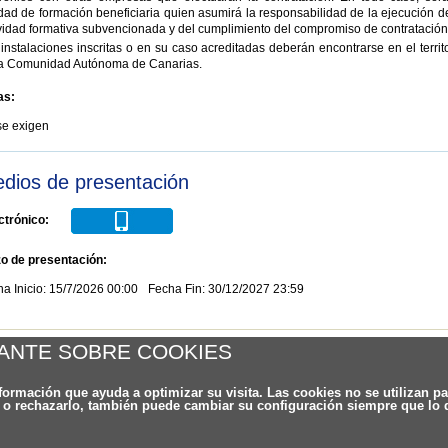
dad de formación beneficiaria quien asumirá la responsabilidad de la ejecución d
vidad formativa subvencionada y del cumplimiento del compromiso de contratación
instalaciones inscritas o en su caso acreditadas deberán encontrarse en el territ
la Comunidad Autónoma de Canarias.
as:
se exigen
dios de presentación
ctrónico:
zo de presentación:
a Inicio: 15/7/2026 00:00
Fecha Fin: 30/12/2027 23:59
er al listado
ANTE SOBRE COOKIES
nformación que ayuda a optimizar su visita. Las cookies no se utilizan p
o o rechazarlo, también puede cambiar su configuración siempre que lo