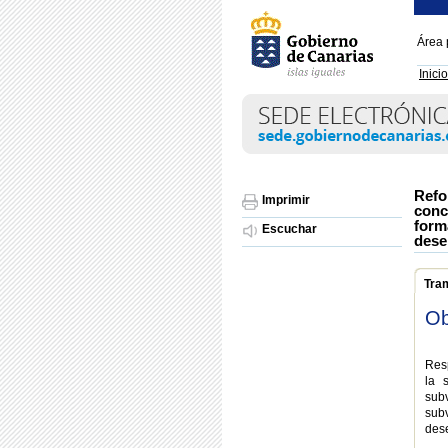
Área 
Inicio
Refo
Imprimir
conc
form
Escuchar
dese
Tra
Ob
Resp
la 
sub
sub
des