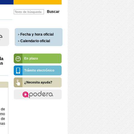
Fecha y hora oficial
Calendario oficial
la
En plazo
as
Trámite electrónico
¿Necesita ayuda?
s de
omo
 de
nas