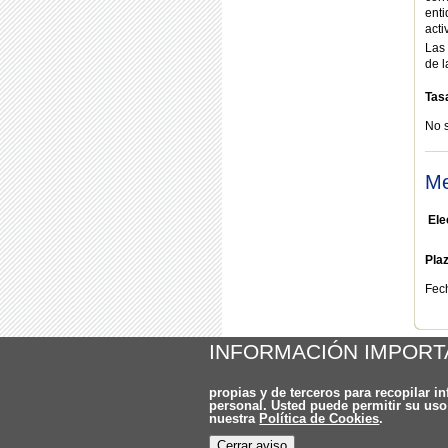
enti
acti
Las 
de 
Tas
No 
Me
Ele
Pla
Fech
Volv
INFORMACIÓN IMPORT
propias y de terceros para recopilar i
personal. Usted puede permitir su us
nuestra
Política de Cookies
.
Cerrar aviso