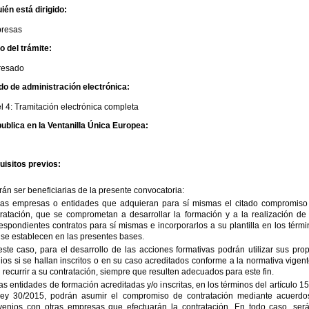
ién está dirigido:
resas
io del trámite:
eresado
do de administración electrónica:
l 4: Tramitación electrónica completa
ublica en la Ventanilla Única Europea:
uisitos previos:
án ser beneficiarias de la presente convocatoria:
Las empresas o entidades que adquieran para sí mismas el citado compromiso
ratación, que se comprometan a desarrollar la formación y a la realización de 
espondientes contratos para sí mismas e incorporarlos a su plantilla en los térm
se establecen en las presentes bases.
ste caso, para el desarrollo de las acciones formativas podrán utilizar sus pro
os si se hallan inscritos o en su caso acreditados conforme a la normativa vigen
 recurrir a su contratación, siempre que resulten adecuados para este fin.
as entidades de formación acreditadas y/o inscritas, en los términos del artículo 1
Ley 30/2015, podrán asumir el compromiso de contratación mediante acuerdo
venios con otras empresas que efectuarán la contratación. En todo caso, será