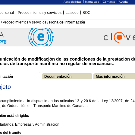
Accesibilidad
Mapa web
Contacto
Ayuda
personal
Procedimientos y servicios
La sede
BOC
/
Procedimientos y servicios
/
Ficha de información
nicación de modificación de las condiciones de la prestación d
icios de transporte marítimo no regular de mercancías.
mitación
Documentación
Más información
jeto
cumplimiento a lo dispuesto en los artículos 13 y 20.6 de la Ley 12/2007, de 24
l, de Ordenación del Transporte Marítimo de Canarias
ién está dirigido:
dadanos, Empresas y Administración
io del trámite: