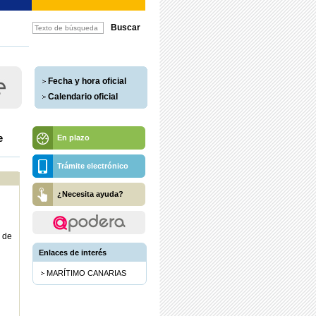
Fecha y hora oficial
Calendario oficial
e
En plazo
Trámite electrónico
¿Necesita ayuda?
 de
Enlaces de interés
MARÍTIMO CANARIAS