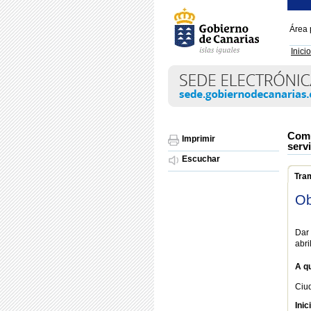
Área 
Inicio
Comu
Imprimir
serv
Escuchar
Tra
Ob
Dar 
abri
A qu
Ciu
Inic