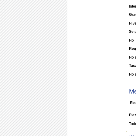
Int
Gra
Nive
Se p
No
Req
No 
Tas
No 
Me
Ele
Pla
Tod