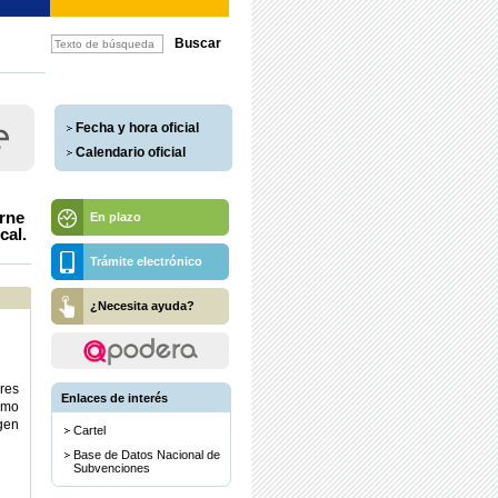
Fecha y hora oficial
Calendario oficial
arne
En plazo
cal.
Trámite electrónico
¿Necesita ayuda?
res
Enlaces de interés
sumo
gen
Cartel
Base de Datos Nacional de
Subvenciones