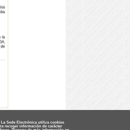
rios
eba
 la
GA,
 de
La Sede Electrónica utiliza cookies
ara recoger información de carácter
 desee. Dispone de más información en