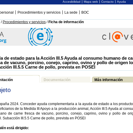
Accesibilidad
Mapa web
Contacto
Ayuda
personal
Procedimientos y servicios
La sede
BOC
/
Procedimientos y servicios
/
Ficha de información
a de estado para la Acción III.5 Ayuda al consumo humano de c
ca de vacuno, porcino, conejo, caprino, ovino y pollo de origen lo
cción III.5.5 Carne de pollo, prevista en POSEI
mitación
Documentación
Más información
jeto
paña 2024. Conceder ayuda complementaria a la ayuda de estado a los producto
ficiarios de la Medida III Apoyo a la producción animal, Acción III.5 Ayuda al con
ano de carne fresca de vacuno, porcino, conejo, caprino, ovino y pollo de ori
l. Subacción III.5.5 Carne de pollo, prevista en POSEI
ién está dirigido: