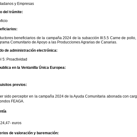
dadanos y Empresas
io del trámite:
ficio
ficiarios:
uctores beneficiarios de la campaña 2024 de la subacción III.5.5 Carne de pollo,
grama Comunitario de Apoyo a las Producciones Agrarias de Canarias.
do de administración electrónica:
l 5: Proactividad
ublica en la Ventanilla Única Europea:
uisitos previos:
er sido perceptor en la campaña 2024 de la Ayuda Comunitaria abonada con carg
 fondos FEAGA.
ntía
824,47- euros
terios de valoración y baremación: