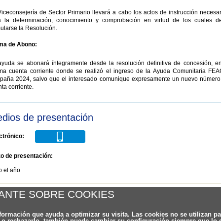
iceconsejería de Sector Primario llevará a cabo los actos de instrucción necesa
a la determinación, conocimiento y comprobación en virtud de los cuales d
ularse la Resolución.
ma de Abono:
ayuda se abonará íntegramente desde la resolución definitiva de concesión, en
ma cuenta corriente donde se realizó el ingreso de la Ayuda Comunitaria FEA
paña 2024, salvo que el interesado comunique expresamente un nuevo número
ta corriente.
dios de presentación
ctrónico:
zo de presentación:
o el año
er al listado
ANTE SOBRE COOKIES
nformación que ayuda a optimizar su visita. Las cookies no se utilizan p
o o rechazarlo, también puede cambiar su configuración siempre que lo