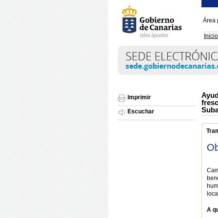
Área 
Inicio
Ayud
Imprimir
fres
Suba
Escuchar
Tra
Ob
Cam
bene
hum
loca
A qu