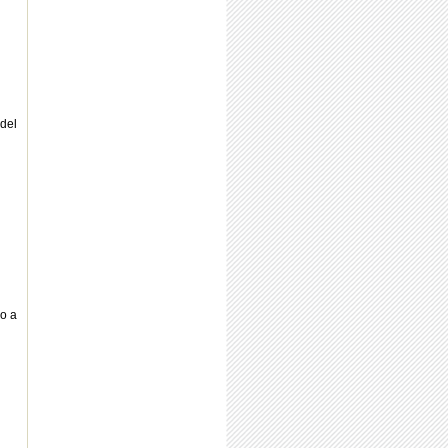
 del
o a