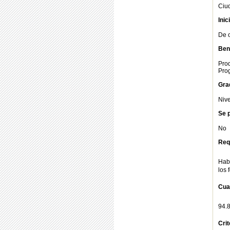
Ciu
Inic
De o
Bene
Prod
Pro
Gra
Nive
Se p
No
Req
Hab
los
Cua
94.
Cri